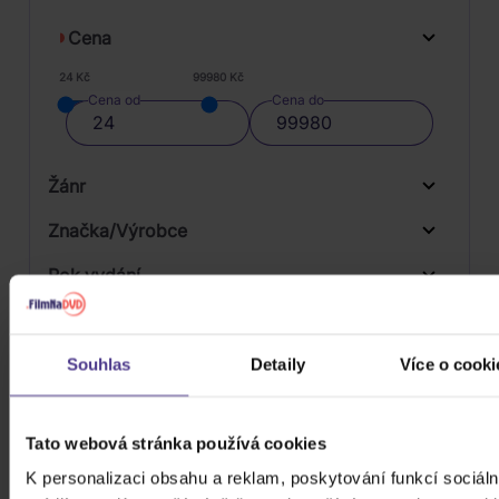
Cena
24 Kč
99980 Kč
Cena od
Cena do
Žánr
Značka/Výrobce
Rok vydání
Rock
Od
Do
Dostupnost
Mystic Production
Druh média
Souhlas
Detaily
Více o cooki
Skladem
3D
Tato webová stránka používá cookies
Počet CD
CD
K personalizaci obsahu a reklam, poskytování funkcí sociáln
Počet MC