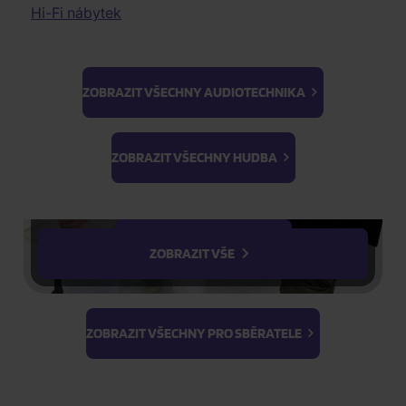
Elektronická hudba
Dobrodružné filmy
Hi-Fi nábytek
NEJPRODÁVANĚJŠÍ PRODUKTY
Audiophile Quality
Historické filmy
Dead
1.
Lidovky
Dokumentární filmy
379 Kč
Head:
II. jakost
Válečné dokumenty
CD
Skladem
K-GOODS
ZOBRAZIT VŠECHNY AUDIOTECHNIKA
Slave
3D filmy
Driver
Erotické filmy
Ateez
BTS
FILTR
Parodie
K-Magazine
Light Stick &
ZOBRAZIT VŠECHNY HUDBA
Vyčistit vše
Cvičení
Keyring
Řadit od:
Nejoblíbenějšího
PhotoCards
Stray Kids
PRODUKTY
Zobrazení
ZOBRAZIT VŠECHNY FILMY
ZOBRAZIT VŠE
ZOBRAZIT VŠECHNY PRO SBĚRATELE