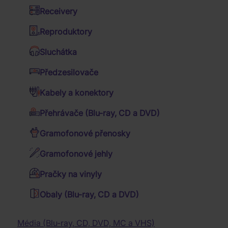
Hudební DVD Blu-ray
kteří od svého založení v roce 1990 zanechali
Receivery
Kalendáře
nesmazatelnou stopu na extrémní metalové scéně.
Western filmy
Jazz
Jejich brutální zvuk kombinující technickou
Reproduktory
Dózy a misky
Válečné filmy
preciznost s drtivými riffy a charakteristickým
Folk
Sluchátka
growlingem si získal oddanou fanouškovskou
Deky a povlečení
4K filmy
Country
základnu nejen v České republice, ale i v zahraničí.
Předzesilovače
Dárkové sety
Kapela proslula intenzivními živými vystoupeními a
TV seriály
Trampské písně
alby jako "Dream Deceiver" či "Hatefull", které
Kabely a konektory
Budíky a hodiny
Romantické filmy
definovaly žánr. Pro milovníky starého dobrého
Vánoční koledy
Přehrávače (Blu-ray, CD a DVD)
death metalu představují Dead Head esenciální
Batohy, brašny a tašky
Rodinné filmy
Taneční hudba
kapelu, jejíž odkaz a vliv na českou metalovou
Gramofonové přenosky
Reggae
Trička
komunitu přetrvává dodnes.
Relaxační hudba
Filmy pro pamětníky
KATEGORIE
Gramofonové jehly
Dětské audio CD
Krimi filmy
Pánská trička
Mluvené slovo
Katastrofické filmy
Pračky na vinyly
Dámská trička
Muzikály
Přírodopisné filmy
Rock
Obaly (Blu-ray, CD a DVD)
Filmová hudba
Hudební filmy
Klasická hudba
Horory
Baterky, lampičky
Hard 'n' Heavy
Dechovka
Fantasy filmy
Média (Blu-ray, CD, DVD, MC a VHS)