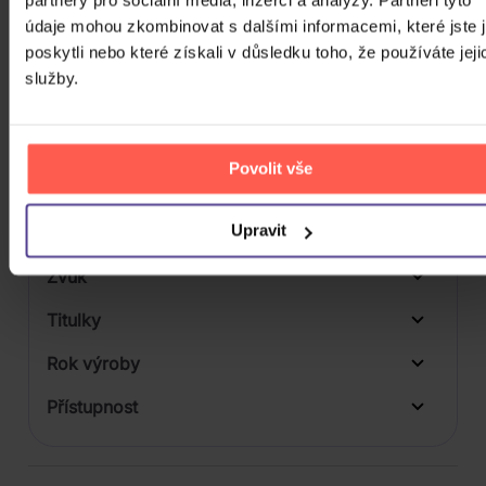
Počet BD
údaje mohou zkombinovat s dalšími informacemi, které jste 
poskytli nebo které získali v důsledku toho, že používáte jeji
Počet vinyl
služby.
Počet KiT
Balení média
Povolit vše
Formát média
Upravit
Počet Platform Album
Zvuk
Titulky
Rok výroby
Přístupnost