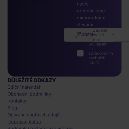
navíc
odměňujeme
mimořádnými
slevami.
Zadejte
ODESLAT
svůj e-
mail
Souhlasím
se
zpracováním
osobních
údajů
DŮLEŽITÉ ODKAZY
Ediční kalendář
Obchodní podmínky
Kontakty
Blog
Ochrana osobních údajů
Doprava platba
Podmínky reklamace a vrácení