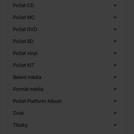
Počet CD
Rock
CD
Počet MC
Vinyl
Počet DVD
Blu-ray
1
Počet BD
2
Počet vinyl
Počet KiT
1
Balení média
2
Formát média
Počet Platform Album
Plastový obal
Zvuk
LP
Titulky