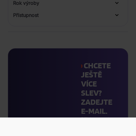
Rok výroby
Přístupnost
CHCETE
JEŠTĚ
VÍCE
SLEV?
ZADEJTE
E-MAIL.
Přihlaste se k
odběru našeho
obchod@filmnadvd.cz
+420 380 831 900
newsletteru, ať