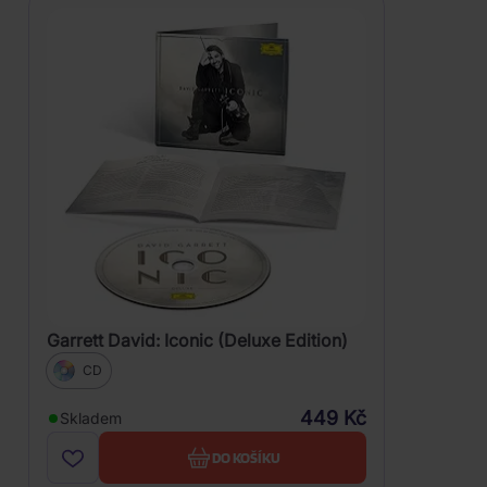
Garrett David: Iconic (Deluxe Edition)
CD
449 Kč
Skladem
DO KOŠÍKU