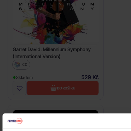
Garret David: Millennium Symphony
(International Version)
CD
529 Kč
Skladem
DO KOŠÍKU