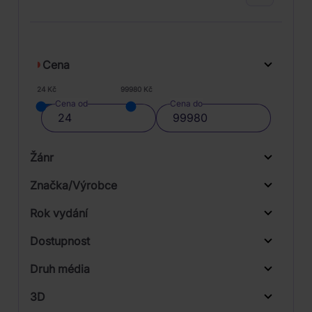
Cena
24 Kč
99980 Kč
Cena od
Cena do
Žánr
Značka/Výrobce
Rok vydání
Classical
Od
Do
Dostupnost
Electronic
Universal
Druh média
Skladem
Folk, World, & Country
3D
Pop