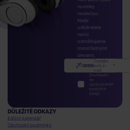
novinky
neutečou.
Naše
odběratele
navíc
odměňujeme
mimořádnými
slevami.
Zadejte
ODESLAT
svůj e-
mail
Souhlasím
se
zpracováním
osobních
údajů
DŮLEŽITÉ ODKAZY
Ediční kalendář
Obchodní podmínky