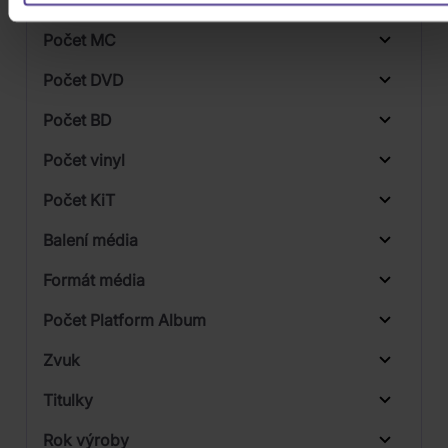
Počet CD
CD
Počet MC
Vinyl
Počet DVD
1
Počet BD
Počet vinyl
Počet KiT
Balení média
2
Formát média
Počet Platform Album
Zvuk
LP
Titulky
Rok výroby