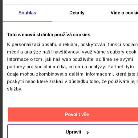
Souhlas
Detaily
Více o cooki
Cena
Tato webová stránka používá cookies
24 Kč
99980 Kč
Cena od
Cena do
K personalizaci obsahu a reklam, poskytování funkcí sociáln
médií a analýze naší návštěvnosti využíváme soubory cooki
Informace o tom, jak náš web používáte, sdílíme se svými
Žánr
partnery pro sociální média, inzerci a analýzy. Partneři tyto
údaje mohou zkombinovat s dalšími informacemi, které jste 
Značka/Výrobce
poskytli nebo které získali v důsledku toho, že používáte jeji
Rok vydání
služby.
Classical
Od
Do
Dostupnost
Universal
Druh média
Povolit vše
Skladem
3D
Upravit