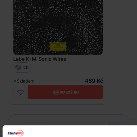
Labe K+M: Sonic Wires
CD
469 Kč
Skladem
DO KOŠÍKU
FILTRY