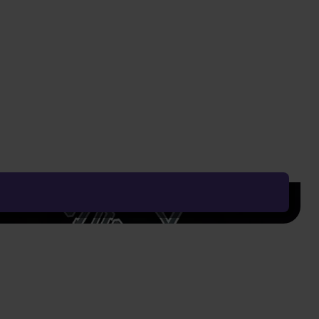
Vyčistit vše
Řadit od:
Nejoblíbenějšího
Zobrazení