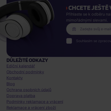
CHCETE JEŠTĚ 
Přihlaste se k odběru n
mimořádnými slevami.
Zadejte svůj e-mail
Souhlasím se zpraco
DŮLEŽITÉ ODKAZY
Ediční kalendář
Obchodní podmínky
Kontakty
Blog
Ochrana osobních údajů
Doprava platba
Podmínky reklamace a vrácení
Reklamace a vrácení zboží