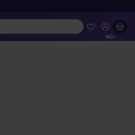
MŮJ
ÚČET
Váš nákupní košík je prázdný
HLÉDNĚTE SI NEJOBLÍBENĚJŠÍ PRODUKTY
kupte ještě za
2 000 Kč
a dopravu máte zdarma
Pokračovat v nákupu