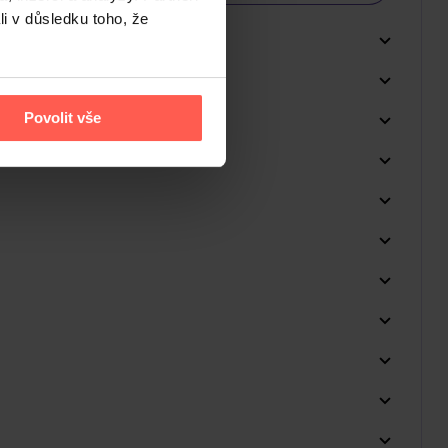
li v důsledku toho, že
Povolit vše
Do