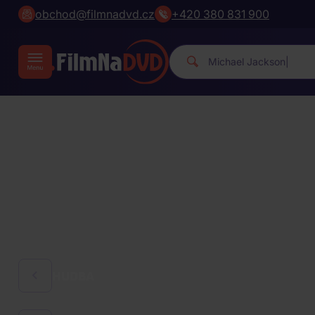
obchod@filmnadvd.cz
+420 380 831 900
Michae
|
HUDBA