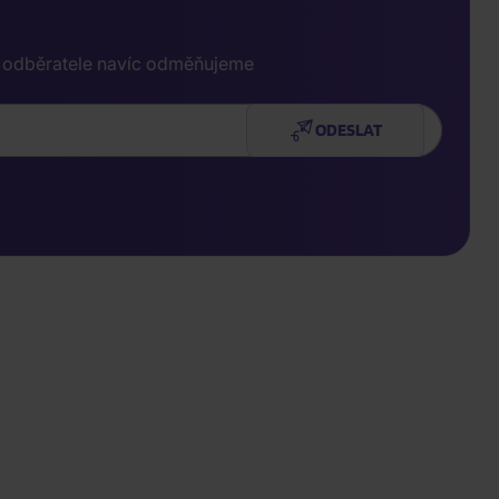
e odběratele navíc odměňujeme
ODESLAT