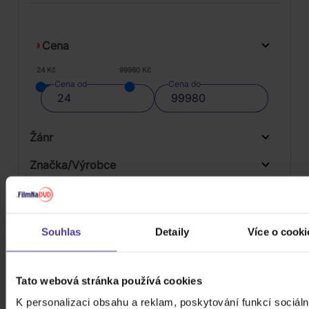
Cena
24 Kč
99980 Kč
Cena od
Cena do
Žánr
Značka/Výrobce
Rok vydání
Rock
Od
Do
Dostupnost
Mystic Production
Souhlas
Detaily
Více o cooki
Druh média
Skladem
3D
Tato webová stránka používá cookies
Počet CD
K personalizaci obsahu a reklam, poskytování funkcí sociáln