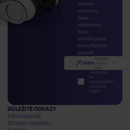
novinky
neutečou.
Naše
odběratele
navíc
odměňujeme
mimořádnými
slevami.
Zadejte
ODESLAT
svůj e-
mail
Souhlasím
se
zpracováním
osobních
údajů
DŮLEŽITÉ ODKAZY
Ediční kalendář
Obchodní podmínky
Kontakty