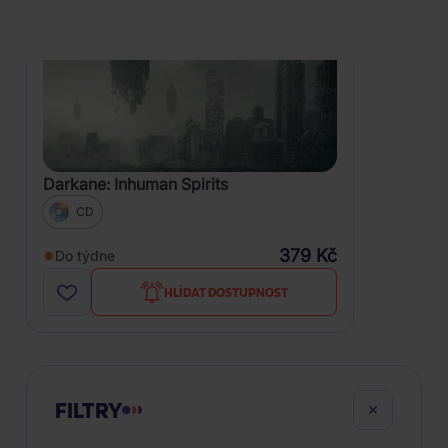
Darkane: Inhuman Spirits
CD
379 Kč
Do týdne
HLÍDAT DOSTUPNOST
FILTRY