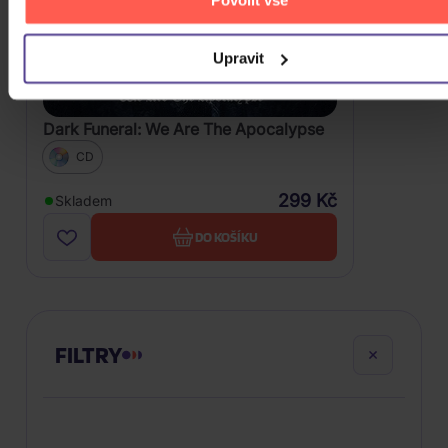
Povolit vše
Upravit
Dark Funeral: We Are The Apocalypse
CD
299 Kč
Skladem
DO KOŠÍKU
FILTRY