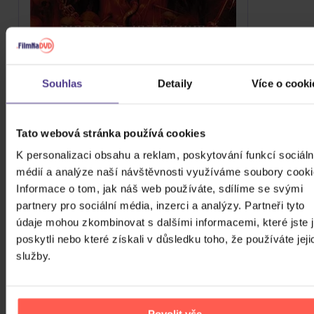
Dark Funeral: Diabolis Interium (Re-
Issue + Bonus)
CD
Souhlas
Detaily
Více o cooki
309 Kč
Skladem
Tato webová stránka používá cookies
DO KOŠÍKU
K personalizaci obsahu a reklam, poskytování funkcí sociáln
médií a analýze naší návštěvnosti využíváme soubory cooki
Informace o tom, jak náš web používáte, sdílíme se svými
partnery pro sociální média, inzerci a analýzy. Partneři tyto
údaje mohou zkombinovat s dalšími informacemi, které jste 
poskytli nebo které získali v důsledku toho, že používáte jeji
služby.