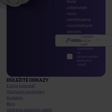
Naše
odběratele
navíc
odměňujeme
mimořádnými
slevami.
Zadejte
ODESLAT
svůj e-
mail
Souhlasím
se
zpracováním
osobních
údajů
DŮLEŽITÉ ODKAZY
Ediční kalendář
Obchodní podmínky
Kontakty
Blog
Ochrana osobních údajů