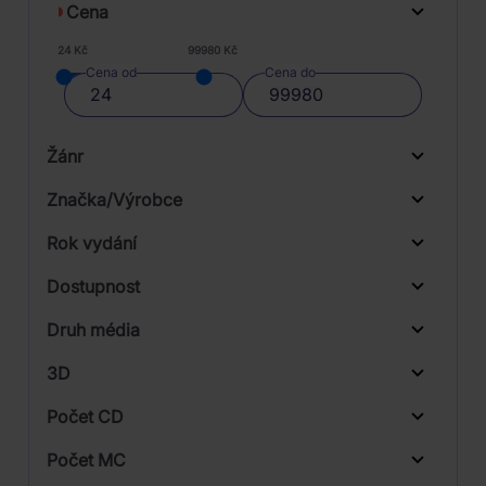
Cena
24 Kč
99980 Kč
Cena od
Cena do
Žánr
Značka/Výrobce
Rok vydání
Rock
Od
Do
Dostupnost
Sony Music
Druh média
Skladem
3D
Počet CD
CD
Počet MC