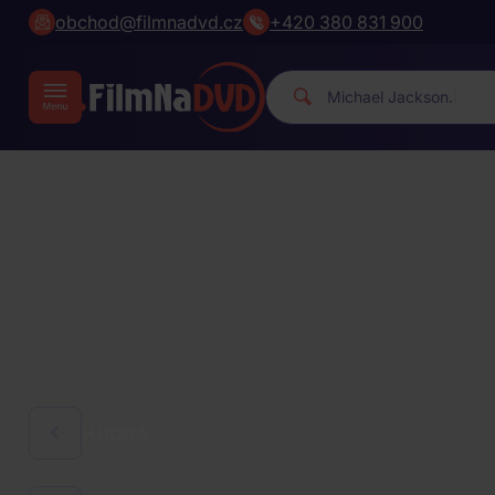
obchod@filmnadvd.cz
+420 380 831 900
M
|
HUDBA