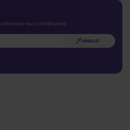
e odběratele navíc odměňujeme
ODESLAT