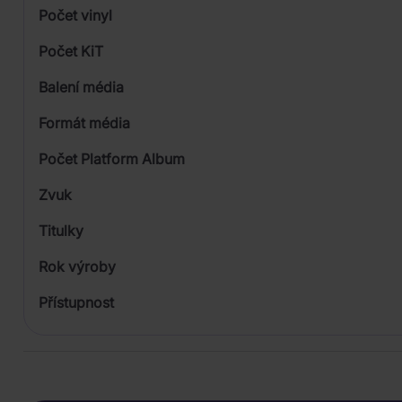
Počet vinyl
Počet KiT
Balení média
2
Formát média
Počet Platform Album
Plastový obal
Zvuk
LP
Titulky
Rok výroby
Přístupnost