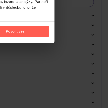
, inzerci a analýzy. Partneři
li v důsledku toho, že
Povolit vše
Do