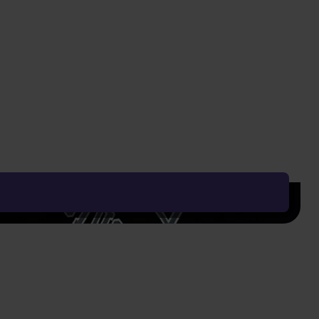
Vyčistit vše
Řadit od:
Nejoblíbenějšího
Zobrazení