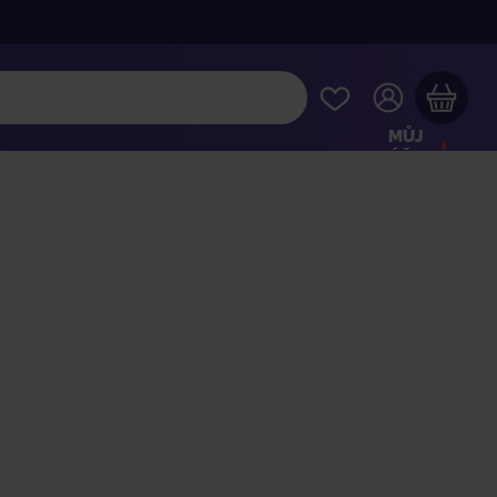
MŮJ
ÚČET
Váš nákupní košík je prázdný
HLÉDNĚTE SI NEJOBLÍBENĚJŠÍ PRODUKTY
kupte ještě za
2 000 Kč
a dopravu máte zdarma
Pokračovat v nákupu