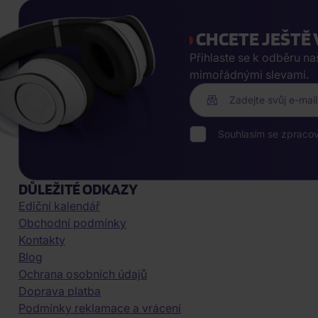
CHCETE JEŠTĚ 
Přihlaste se k odběru n
mimořádnými slevami.
Zadejte svůj e-mail
Souhlasím se zpraco
DŮLEŽITÉ ODKAZY
Ediční kalendář
Obchodní podmínky
Kontakty
Blog
Ochrana osobních údajů
Doprava platba
Podmínky reklamace a vrácení