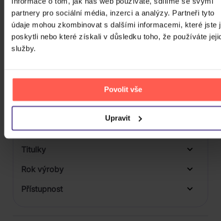
Informace o tom, jak náš web používáte, sdílíme se svými
Počet BD
partnery pro sociální média, inzerci a analýzy. Partneři tyto
údaje mohou zkombinovat s dalšími informacemi, které jste 
Počet vinyl
poskytli nebo které získali v důsledku toho, že používáte jeji
služby.
Počet KiT
Balení média
Povolit vše
Formát média
Počet Platform Album
Upravit
Plastový obal
Zvuk
Titulky
Rok výroby
Přístupnost