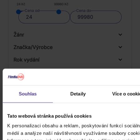
24 Kč
99980 Kč
Cena od
Cena do
Žánr
Značka/Výrobce
Rok vydání
Rock
Od
Do
Dostupnost
Mystic Production
Druh média
Skladem
Souhlas
Detaily
Více o cooki
3D
Počet CD
CD
Tato webová stránka používá cookies
Počet MC
K personalizaci obsahu a reklam, poskytování funkcí sociáln
médií a analýze naší návštěvnosti využíváme soubory cooki
Počet DVD
1