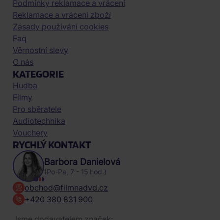
Podmínky reklamace a vrácení
Reklamace a vrácení zboží
Zásady používání cookies
Faq
Věrnostní slevy
O nás
KATEGORIE
Hudba
Filmy
Pro sběratele
Audiotechnika
Vouchery
RYCHLÝ KONTAKT
Barbora Danielová
(Po-Pa, 7 - 15 hod.)
obchod@filmnadvd.cz
+420 380 831 900
Jsme dodavatelem značek: