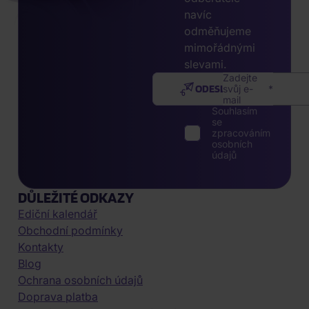
navíc
odměňujeme
mimořádnými
slevami.
Zadejte
ODESLAT
svůj e-
mail
Souhlasím
se
zpracováním
osobních
údajů
DŮLEŽITÉ ODKAZY
Ediční kalendář
Obchodní podmínky
Kontakty
Blog
Ochrana osobních údajů
Doprava platba