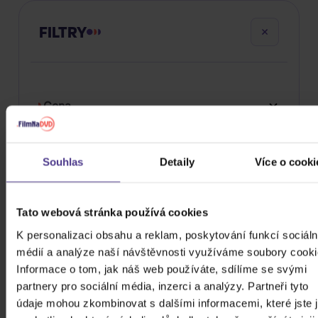
FILTRY
Cena
24 Kč
99980 Kč
Cena od
Cena do
Souhlas
Detaily
Více o cooki
Žánr
Tato webová stránka používá cookies
Značka/Výrobce
K personalizaci obsahu a reklam, poskytování funkcí sociáln
médií a analýze naší návštěvnosti využíváme soubory cooki
Rok vydání
Electronic
Informace o tom, jak náš web používáte, sdílíme se svými
Od
Do
Dostupnost
partnery pro sociální média, inzerci a analýzy. Partneři tyto
Pop
Mystic Production
údaje mohou zkombinovat s dalšími informacemi, které jste 
Druh média