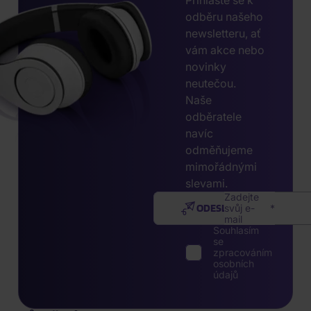
Přihlaste se k
odběru našeho
newsletteru, ať
vám akce nebo
novinky
neutečou.
Naše
odběratele
navíc
odměňujeme
mimořádnými
slevami.
Zadejte
ODESLAT
svůj e-
mail
Souhlasím
se
zpracováním
osobních
údajů