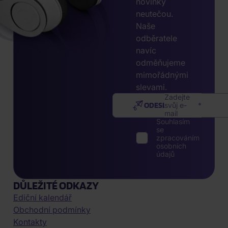
novinky
neutečou.
Naše
odběratele
navíc
odměňujeme
mimořádnými
slevami.
Zadejte
ODESLAT
svůj e-
mail
Souhlasím
se
zpracováním
osobních
údajů
DŮLEŽITÉ ODKAZY
Ediční kalendář
Obchodní podmínky
Kontakty