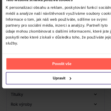
Počet MC
K personalizaci obsahu a reklam, poskytování funkcí sociáln
médií a analýze naší návštěvnosti využíváme soubory cooki
Počet DVD
1
Informace o tom, jak náš web používáte, sdílíme se svými
Počet BD
partnery pro sociální média, inzerci a analýzy. Partneři tyto
údaje mohou zkombinovat s dalšími informacemi, které jste 
Počet vinyl
poskytli nebo které získali v důsledku toho, že používáte jeji
služby.
Počet KiT
Balení média
Povolit vše
Formát média
Počet Platform Album
Upravit
Digipack
Zvuk
Titulky
Rok výroby