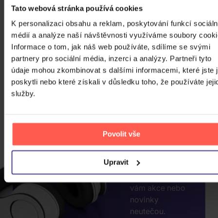
Tato webová stránka používá cookies
K personalizaci obsahu a reklam, poskytování funkcí sociáln
médií a analýze naší návštěvnosti využíváme soubory cooki
Informace o tom, jak náš web používáte, sdílíme se svými
partnery pro sociální média, inzerci a analýzy. Partneři tyto
CHCETE
údaje mohou zkombinovat s dalšími informacemi, které jste 
JEŠTĚ
poskytli nebo které získali v důsledku toho, že používáte jeji
VÍCE
služby.
SLEV?
ZADEJTE
Povolit vše
E-MAIL.
Přihlaste se k
Upravit
odběru našeho
newsletteru, ať
vám akce nebo
novinky
neutečou.