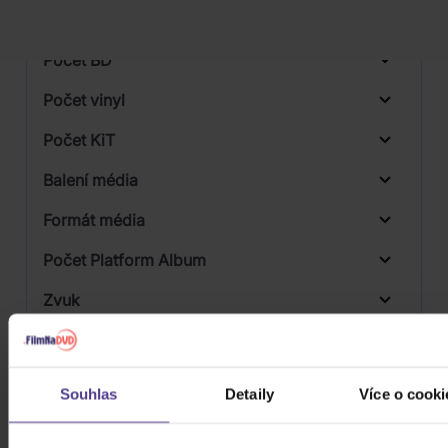
Počet DVD
Počet BD
Počet vinyl
Počet KiT
Balení média
Formát média
Počet Platform Album
Zvuk
Titulky
Rok výroby
Souhlas
Detaily
Více o cooki
Přístupnost