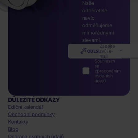
Naše
odběratele
navíc
odměňujeme
mimořádnými
slevami.
Zadejte
ODESLAT
svůj e-
mail
Souhlasím
se
zpracováním
osobních
údajů
DŮLEŽITÉ ODKAZY
Ediční kalendář
Obchodní podmínky
Kontakty
Blog
Ochrana osobních údajů