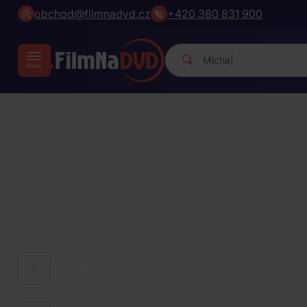
obchod@filmnadvd.cz
+420 380 831 900
Michael Jackson.
|
HUDBA