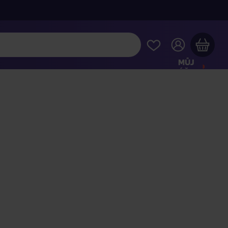
MŮJ
ÚČET
Váš nákupní košík je prázdný
HLÉDNĚTE SI NEJOBLÍBENĚJŠÍ PRODUKTY
kupte ještě za
2 000 Kč
a dopravu máte zdarma
Pokračovat v nákupu