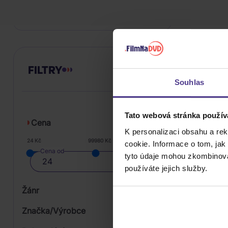
DO KOŠÍKU
FILTRY
Souhlas
Tato webová stránka použív
Cena
K personalizaci obsahu a re
24 Kč
99980 Kč
cookie. Informace o tom, jak
Cena od
tyto údaje mohou zkombinovat
používáte jejich služby.
Žánr
Značka/Výrobce