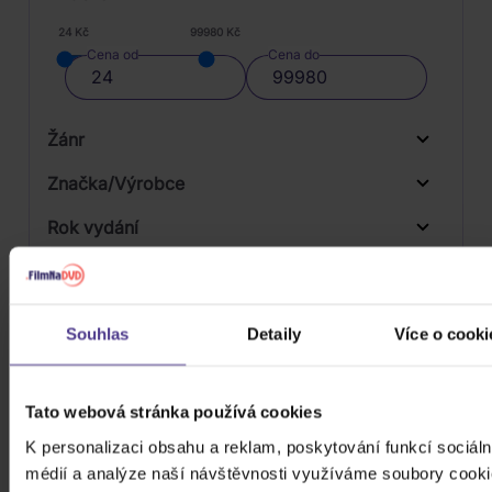
24 Kč
99980 Kč
Cena od
Cena do
Žánr
Značka/Výrobce
Rok vydání
Funk / Soul
Od
Do
Dostupnost
Pop
Universal
Druh média
Skladem
Souhlas
Detaily
Více o cooki
3D
Počet CD
Tato webová stránka používá cookies
Vinyl
Počet MC
K personalizaci obsahu a reklam, poskytování funkcí sociáln
médií a analýze naší návštěvnosti využíváme soubory cooki
Počet DVD