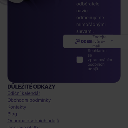
odběratele
navíc
odměňujeme
mimořádnými
slevami.
Zadejte
ODESLAT
svůj e-
mail
Souhlasím
se
zpracováním
osobních
údajů
DŮLEŽITÉ ODKAZY
Ediční kalendář
Obchodní podmínky
Kontakty
Blog
Ochrana osobních údajů
Doprava platba