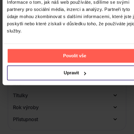
Informace o tom, jak náš web používáte, sdílíme se svými
partnery pro sociální média, inzerci a analýzy. Partneři tyto
Počet BD
údaje mohou zkombinovat s dalšími informacemi, které jste 
Počet vinyl
poskytli nebo které získali v důsledku toho, že používáte jeji
služby.
Počet KiT
Balení média
2
Povolit vše
Formát média
Počet Platform Album
Upravit
Zvuk
LP
Titulky
Rok výroby
Přístupnost