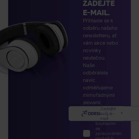
ZADEJTE
E-MAIL.
Přihlaste se k
odběru našeho
newsletteru, ať
vám akce nebo
novinky
neutečou.
Naše
odběratele
navíc
odměňujeme
mimořádnými
slevami.
Zadejte
ODESLAT
svůj e-
mail
Souhlasím
se
zpracováním
osobních