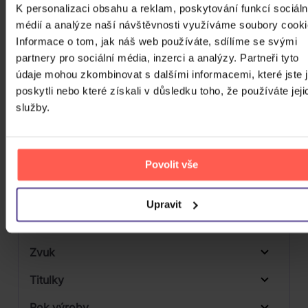
Počet CD
K personalizaci obsahu a reklam, poskytování funkcí sociáln
Vinyl
médií a analýze naší návštěvnosti využíváme soubory cooki
Počet MC
Informace o tom, jak náš web používáte, sdílíme se svými
partnery pro sociální média, inzerci a analýzy. Partneři tyto
Počet DVD
údaje mohou zkombinovat s dalšími informacemi, které jste 
Počet BD
poskytli nebo které získali v důsledku toho, že používáte jeji
služby.
Počet vinyl
Počet KiT
Povolit vše
Balení média
1
Formát média
Upravit
3
Počet Platform Album
Zvuk
LP
Titulky
Rok výroby