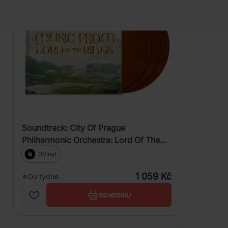
(Coloured
Vinyl)
Soundtrack: City Of Prague
Philharmonic Orchestra: Lord Of The
Rings Trilogy
3Vinyl
1 059 Kč
Do týdne
DO KOŠÍKU