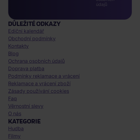
údajů
DŮLEŽITÉ ODKAZY
Ediční kalendář
Obchodní podmínky
Kontakty
Blog
Ochrana osobních údajů
Doprava platba
Podmínky reklamace a vrácení
Reklamace a vrácení zboží
Zásady používání cookies
Faq
Věrnostní slevy
O nás
KATEGORIE
Hudba
Filmy