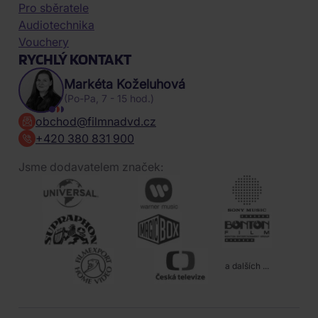
Pro sběratele
Audiotechnika
Vouchery
RYCHLÝ KONTAKT
Markéta Koželuhová
(Po-Pa, 7 - 15 hod.)
obchod@filmnadvd.cz
+420 380 831 900
Jsme dodavatelem značek:
a dalších ...