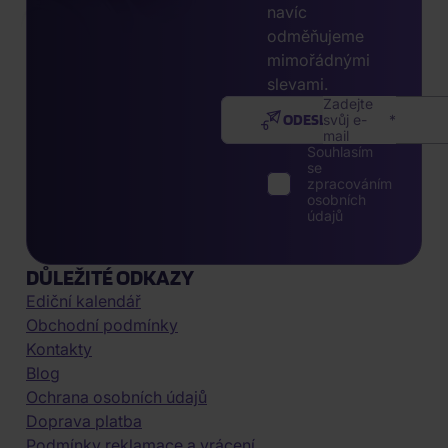
navíc
odměňujeme
mimořádnými
slevami.
Zadejte
ODESLAT
svůj e-
mail
Souhlasím
se
zpracováním
osobních
údajů
DŮLEŽITÉ ODKAZY
Ediční kalendář
Obchodní podmínky
Kontakty
Blog
Ochrana osobních údajů
Doprava platba
Podmínky reklamace a vrácení