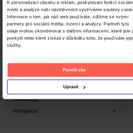
K personalizaci obsahu a reklam, poskytování funkcí sociáln
Počet BD
médií a analýze naší návštěvnosti využíváme soubory cooki
Počet vinyl
Informace o tom, jak náš web používáte, sdílíme se svými
partnery pro sociální média, inzerci a analýzy. Partneři tyto
Počet KiT
údaje mohou zkombinovat s dalšími informacemi, které jste 
poskytli nebo které získali v důsledku toho, že používáte jeji
Balení média
služby.
Formát média
Počet Platform Album
Povolit vše
Zvuk
Upravit
Titulky
Rok výroby
Přístupnost