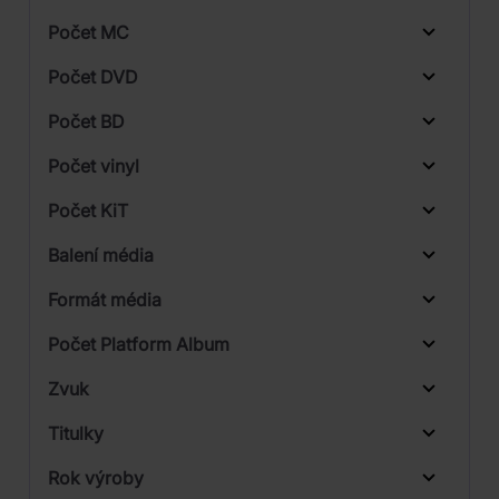
CD
Počet MC
Vinyl
Počet DVD
1
Počet BD
Počet vinyl
Počet KiT
Balení média
1
Formát média
Počet Platform Album
Plastový obal
Zvuk
LP
Titulky
Rok výroby