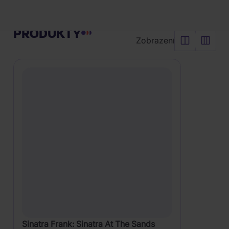
Orchestra:
Vyčistit vše
Ray
Řadit od:
Nejoblíbenějšího
PRODUKTY
Sings
Zobrazení
Basie
Swings
Sinatra Frank: Sinatra At The Sands