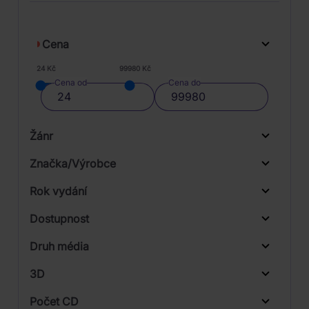
Cena
24 Kč
99980 Kč
Cena od
Cena do
Žánr
Značka/Výrobce
Rok vydání
Blues
Od
Do
Dostupnost
Jazz
Sony Music
Druh média
Skladem
Universal
3D
Počet CD