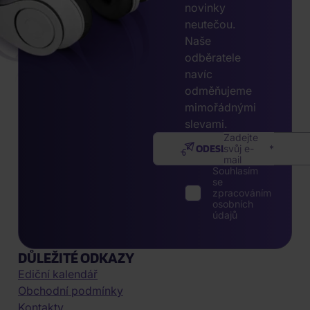
novinky
neutečou.
Naše
odběratele
navíc
odměňujeme
mimořádnými
slevami.
Zadejte
ODESLAT
svůj e-
mail
Souhlasím
se
zpracováním
osobních
údajů
DŮLEŽITÉ ODKAZY
Ediční kalendář
Obchodní podmínky
Kontakty