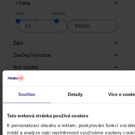
Cena
24 Kč
99980 Kč
Cena od
Cena do
Žánr
Značka/Výrobce
Rok vydání
Jazz
Od
Do
Dostupnost
Latin
Warner
Druh média
Souhlas
Detaily
Více o cooki
Skladem
Pop
3D
Počet CD
Tato webová stránka používá cookies
CD
K personalizaci obsahu a reklam, poskytování funkcí sociáln
Počet MC
médií a analýze naší návštěvnosti využíváme soubory cooki