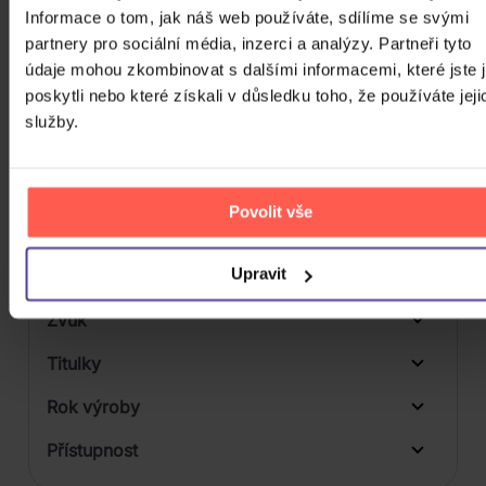
Počet DVD
Informace o tom, jak náš web používáte, sdílíme se svými
1
partnery pro sociální média, inzerci a analýzy. Partneři tyto
Počet BD
údaje mohou zkombinovat s dalšími informacemi, které jste 
poskytli nebo které získali v důsledku toho, že používáte jeji
Počet vinyl
služby.
Počet KiT
Balení média
Povolit vše
Formát média
Upravit
Počet Platform Album
Plastový obal
Zvuk
Titulky
Rok výroby
Přístupnost