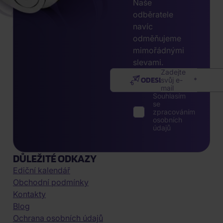
Naše
odběratele
navíc
odměňujeme
mimořádnými
slevami.
Zadejte
ODESLAT
svůj e-
mail
Souhlasím
se
zpracováním
osobních
údajů
DŮLEŽITÉ ODKAZY
Ediční kalendář
Obchodní podmínky
Kontakty
Blog
Ochrana osobních údajů