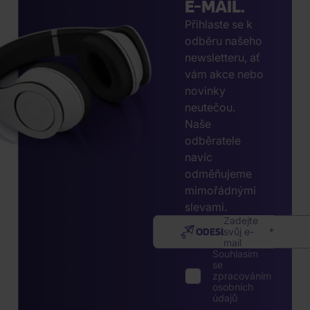
E-MAIL.
Přihlaste se k
odběru našeho
newsletteru, ať
vám akce nebo
novinky
neutečou.
Naše
odběratele
navíc
odměňujeme
mimořádnými
slevami.
Zadejte
ODESLAT
svůj e-
mail
Souhlasím
se
zpracováním
osobních
údajů