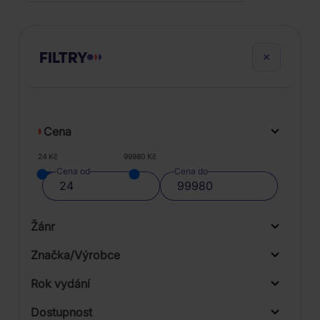
FILTRY
Cena
24 Kč
99980 Kč
Cena od
Cena do
Žánr
Značka/Výrobce
Rok vydání
Classical
Od
Do
Dostupnost