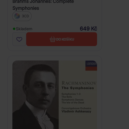
Brahms Johannes: Complete
Symphonies
3CD
649 Kč
Skladem
DO KOŠÍKU