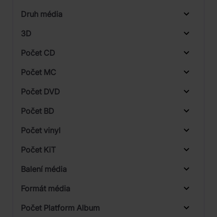
Universal
Druh média
Skladem
3D
Počet CD
CD
Počet MC
Vinyl
Počet DVD
1
Počet BD
2
Počet vinyl
3
Počet KiT
Balení média
1
Formát média
Počet Platform Album
Plastový obal