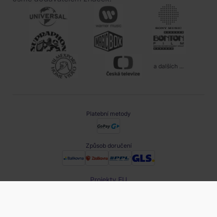
a dalších ...
Platební metody
Způsob doručení
Projekty EU
obchod@filmnadvd.cz
+420 380 831 900