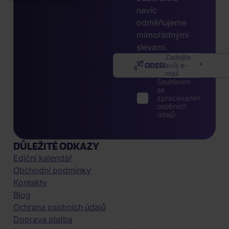
navíc
odměňujeme
mimořádnými
slevami.
Zadejte
ODESLAT
svůj e-
mail
Souhlasím
se
zpracováním
osobních
údajů
DŮLEŽITÉ ODKAZY
Ediční kalendář
Obchodní podmínky
Kontakty
Blog
Ochrana osobních údajů
Doprava platba