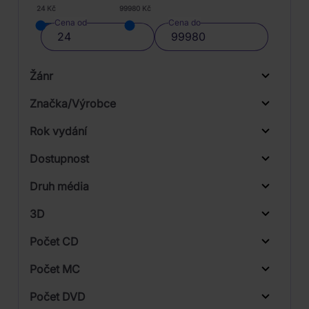
24 Kč
99980 Kč
Cena od
Cena do
Žánr
Značka/Výrobce
Rok vydání
Electronic
Od
Do
Dostupnost
Pop
Universal
Druh média
Skladem
Rock
3D
Počet CD
CD
Počet MC
Vinyl
Počet DVD
1