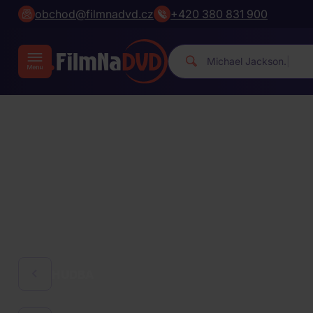
obchod@filmnadvd.cz
+420 380 831 900
|
HUDBA