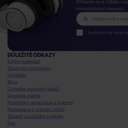
Přihlaste se k odběru n
mimořádnými slevami.
Zadejte svůj e-mail
Souhlasím se zpraco
DŮLEŽITÉ ODKAZY
Ediční kalendář
Obchodní podmínky
Kontakty
Blog
Ochrana osobních údajů
Doprava platba
Podmínky reklamace a vrácení
Reklamace a vrácení zboží
Zásady používání cookies
Faq