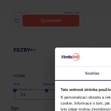
CD
289 Kč
Skladem
DO KOŠÍKU
FILTRY
Souhlas
Cena
24 Kč
99980 Kč
Tato webová stránka použív
Cena od
K personalizaci obsahu a re
cookie. Informace o tom, jak
Žánr
tyto údaje mohou zkombinovat