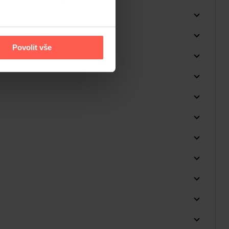
Povolit vše
Do