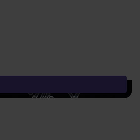
Vyčistit vše
Řadit od:
Nejoblíbenějšího
Zobrazení