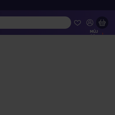
MŮJ
ÚČET
Váš nákupní košík je prázdný
HLÉDNĚTE SI NEJOBLÍBENĚJŠÍ PRODUKTY
kupte ještě za
2 000 Kč
a dopravu máte zdarma
Pokračovat v nákupu