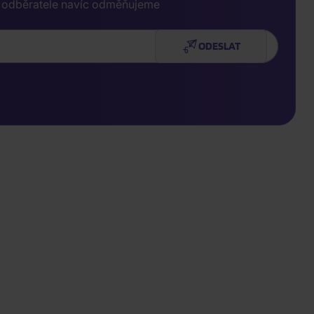
e odběratele navíc odměňujeme
ODESLAT