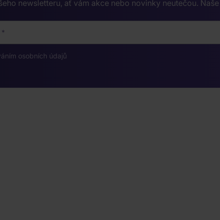
ašeho newsletteru, ať vám akce nebo novinky neutečou. Naš
váním osobních údajů