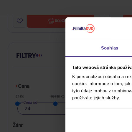
799 Kč
Skladem
Skladem
DO KOŠÍKU
Souhlas
FILTRY
Tato webová stránka použív
K personalizaci obsahu a re
cookie. Informace o tom, jak
Cena
tyto údaje mohou zkombinovat
24 Kč
99980 Kč
používáte jejich služby.
Cena od
Žánr