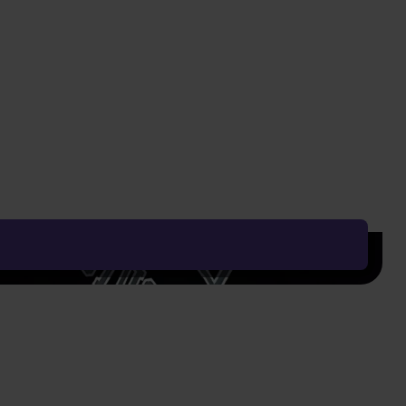
Vyčistit vše
Řadit od:
Nejoblíbenějšího
Zobrazení