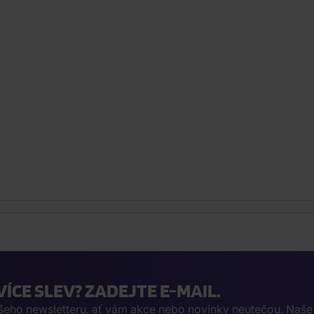
VÍCE SLEV? ZADEJTE E-MAIL.
ašeho newsletteru, ať vám akce nebo novinky neutečou. Naš