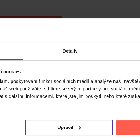
499 Kč
DO KOŠÍKU
Detaily
á cookies
klam, poskytování funkcí sociálních médií a analýze naší návšt
 náš web používáte, sdílíme se svými partnery pro sociální média
 s dalšími informacemi, které jste jim poskytli nebo které získa
Cena do
Upravit