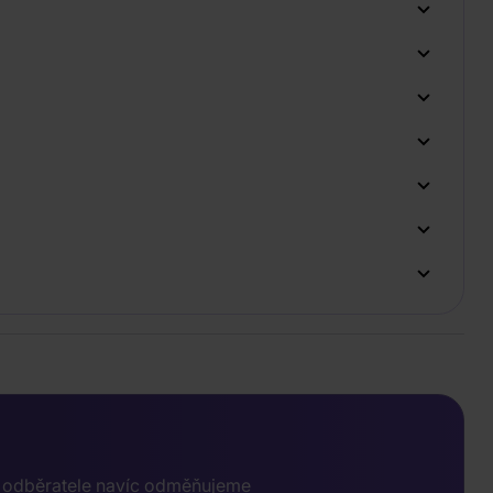
e odběratele navíc odměňujeme