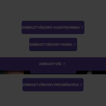
ZOBRAZIT VŠECHNY AUDIOTECHNIKA
BTS
Light Stick & Keyring
ZOBRAZIT VŠECHNY HUDBA
Stray Kids
ZOBRAZIT VŠE
ZOBRAZIT VŠECHNY FILMY
ZOBRAZIT VŠECHNY PRO SBĚRATELE
ppy Birthday