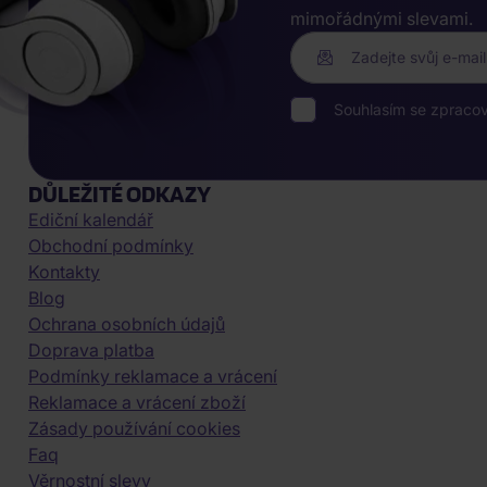
mimořádnými slevami.
Zadejte svůj e-mail
Souhlasím se zpraco
DŮLEŽITÉ ODKAZY
Ediční kalendář
Obchodní podmínky
Kontakty
Blog
Ochrana osobních údajů
Doprava platba
Podmínky reklamace a vrácení
Reklamace a vrácení zboží
Zásady používání cookies
Faq
Věrnostní slevy