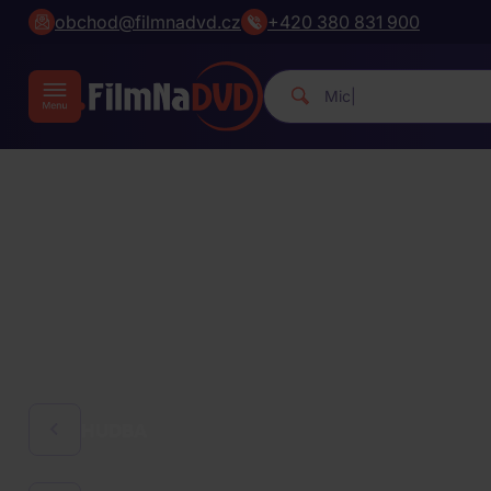
obchod@filmnadvd.cz
+420 380 831 900
|
HUDBA