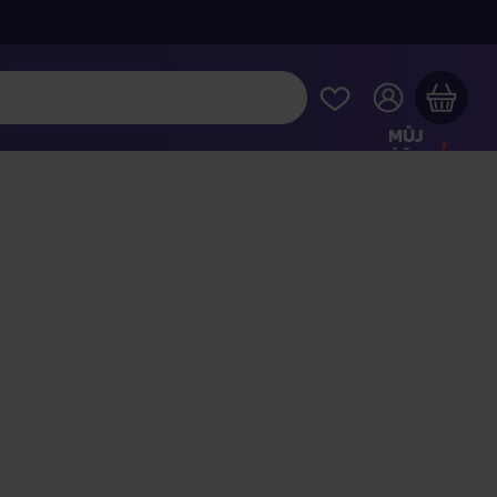
MŮJ
ÚČET
Váš nákupní košík je prázdný
HLÉDNĚTE SI NEJOBLÍBENĚJŠÍ PRODUKTY
kupte ještě za
2 000 Kč
a dopravu máte zdarma
Pokračovat v nákupu