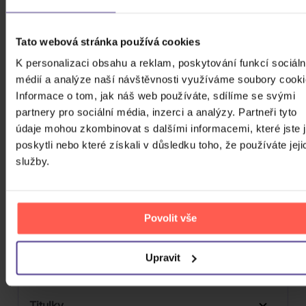
3D
Počet CD
Tato webová stránka používá cookies
Vinyl
Počet MC
K personalizaci obsahu a reklam, poskytování funkcí sociáln
médií a analýze naší návštěvnosti využíváme soubory cooki
Počet DVD
Informace o tom, jak náš web používáte, sdílíme se svými
partnery pro sociální média, inzerci a analýzy. Partneři tyto
Počet BD
údaje mohou zkombinovat s dalšími informacemi, které jste 
Počet vinyl
poskytli nebo které získali v důsledku toho, že používáte jeji
služby.
Počet KiT
Balení média
1
Povolit vše
Formát média
Počet Platform Album
Upravit
Zvuk
LP
Titulky