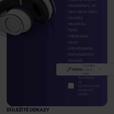
newsletteru, ať
vám akce nebo
novinky
neutečou.
Naše
odběratele
navíc
odměňujeme
mimořádnými
slevami.
Zadejte
ODESLAT
svůj e-
mail
Souhlasím
se
zpracováním
osobních
údajů
DŮLEŽITÉ ODKAZY