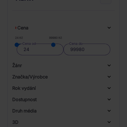
Cena
24 Kč
99980 Kč
Cena od
Cena do
Žánr
Značka/Výrobce
Rok vydání
Classical
Od
Do
Dostupnost
Radioservis
Druh média
Skladem
Supraphon
3D
Universal