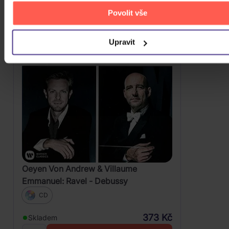
Povolit vše
Upravit
Oeyen Von Andrew & Villaume
Emmanuel: Ravel - Debussy
CD
373 Kč
Skladem