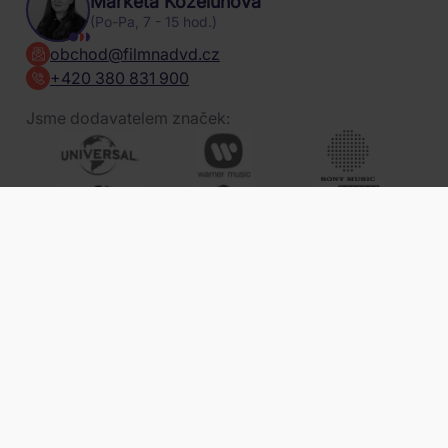
Markéta Koželuhová
(Po-Pa, 7 - 15 hod.)
obchod@filmnadvd.cz
+420 380 831 900
Jsme dodavatelem značek:
obchod@filmnadvd.cz
+420 380 831 900
a dalších ...
Platební metody
Způsob doručení