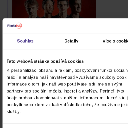
Souhlas
Detaily
Více o cooki
Tato webová stránka používá cookies
K personalizaci obsahu a reklam, poskytování funkcí sociáln
Quatuor Arod: Debussy Ravel Attahir:
médií a analýze naší návštěvnosti využíváme soubory cooki
String Quartets
Informace o tom, jak náš web používáte, sdílíme se svými
partnery pro sociální média, inzerci a analýzy. Partneři tyto
CD
DVD
...
údaje mohou zkombinovat s dalšími informacemi, které jste 
419 Kč
Skladem
poskytli nebo které získali v důsledku toho, že používáte jeji
služby.
DO KOŠÍKU