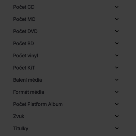
Počet CD
Warner
CD
Počet MC
Vinyl
Počet DVD
DVD
1
Počet BD
2
Počet vinyl
4
1
Počet KiT
5
Balení média
33
1
Formát média
2
Počet Platform Album
Plastový obal
Zvuk
Digipack
LP
Titulky