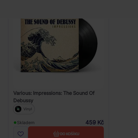
Ravel,
M.-
Debussy,
C.
Various: Impressions: The Sound Of
Debussy
Vinyl
459 Kč
Skladem
DO KOŠÍKU