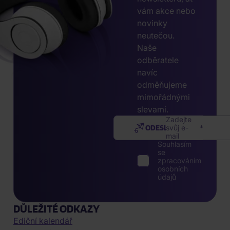
vám akce nebo
novinky
neutečou.
Naše
odběratele
navíc
odměňujeme
mimořádnými
slevami.
Zadejte
ODESLAT
svůj e-
mail
Souhlasím
se
zpracováním
osobních
údajů
DŮLEŽITÉ ODKAZY
Ediční kalendář