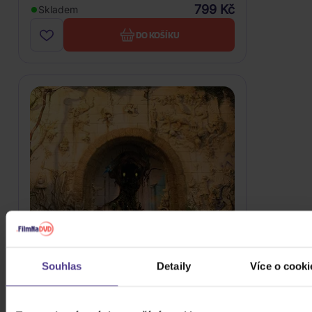
799 Kč
Skladem
DO KOŠÍKU
Souhlas
Detaily
Více o cooki
Circa Survive: Two Dreams