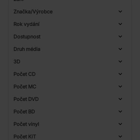
Značka/Výrobce
Rok vydání
Rock
Od
Do
Dostupnost
BMG
Druh média
Skladem
3D
Počet CD
CD
Počet MC
Vinyl
Počet DVD
1
Počet BD
Počet vinyl
Počet KiT