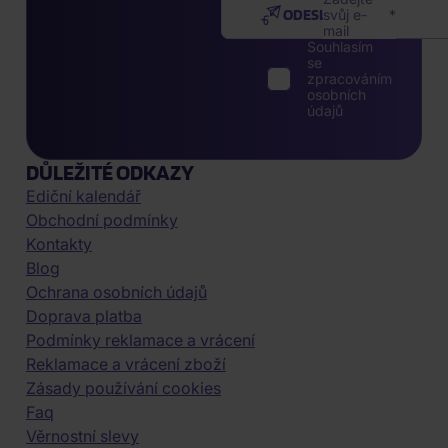
ODESLAT
svůj e-
mail
Souhlasím
se
zpracováním
osobních
údajů
DŮLEŽITÉ ODKAZY
Ediční kalendář
Obchodní podmínky
Kontakty
Blog
Ochrana osobních údajů
Doprava platba
Podmínky reklamace a vrácení
Reklamace a vrácení zboží
Zásady používání cookies
Faq
Věrnostní slevy