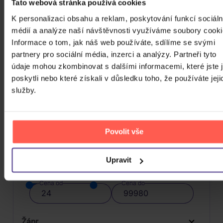
Tato webová stránka používá cookies
CD
K personalizaci obsahu a reklam, poskytování funkcí sociáln
389 Kč
Skladem
médií a analýze naší návštěvnosti využíváme soubory cooki
Informace o tom, jak náš web používáte, sdílíme se svými
DO KOŠÍKU
partnery pro sociální média, inzerci a analýzy. Partneři tyto
údaje mohou zkombinovat s dalšími informacemi, které jste 
poskytli nebo které získali v důsledku toho, že používáte jeji
služby.
FILTRY
Povolit vše
Cena
Upravit
24 Kč
99980 Kč
Cena od
Cena do
Žánr