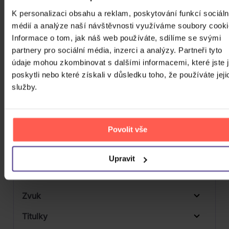
Počet CD
K personalizaci obsahu a reklam, poskytování funkcí sociáln
CD
médií a analýze naší návštěvnosti využíváme soubory cooki
Počet MC
Informace o tom, jak náš web používáte, sdílíme se svými
partnery pro sociální média, inzerci a analýzy. Partneři tyto
Počet DVD
1
údaje mohou zkombinovat s dalšími informacemi, které jste 
Počet BD
poskytli nebo které získali v důsledku toho, že používáte jeji
služby.
Počet vinyl
Počet KiT
Povolit vše
Balení média
Formát média
Upravit
Počet Platform Album
Plastový obal
Zvuk
Titulky