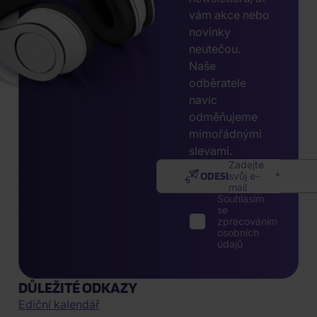
vám akce nebo
novinky
neutečou.
Naše
odběratele
navíc
odměňujeme
mimořádnými
slevami.
Zadejte
ODESLAT
svůj e-
mail
Souhlasím
se
zpracováním
osobních
údajů
DŮLEŽITÉ ODKAZY
Ediční kalendář