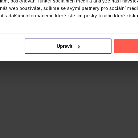
klam, poskytování funkcí sociálních médií a analýze naší návšt
 náš web používáte, sdílíme se svými partnery pro sociální média
 s dalšími informacemi, které jste jim poskytli nebo které získa
Cena do
Upravit