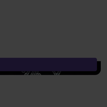
1 099 Kč
529 Kč
Vyčistit vše
Řadit od:
Nejoblíbenějšího
Zobrazení