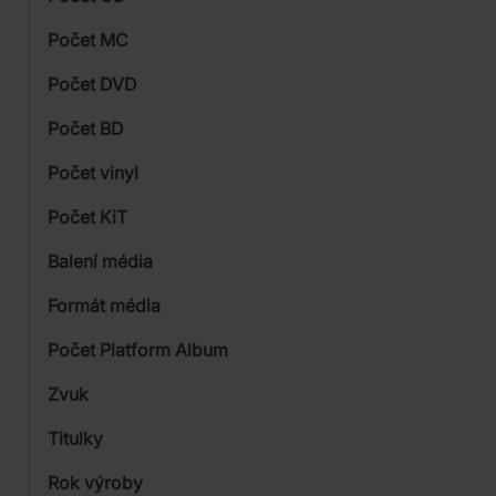
CD
Počet MC
Vinyl
Počet DVD
1
Počet BD
2
Počet vinyl
Počet KiT
Balení média
2
Formát média
Počet Platform Album
Zvuk
LP
Titulky
Rok výroby