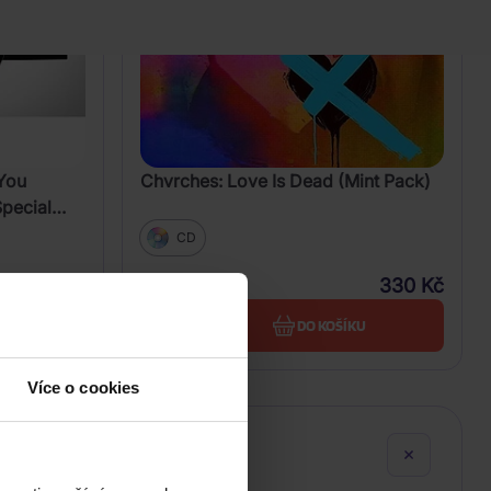
You
Chvrches: Love Is Dead (Mint Pack)
Special
CD
529 Kč
330 Kč
Skladem
U
DO KOŠÍKU
Více o cookies