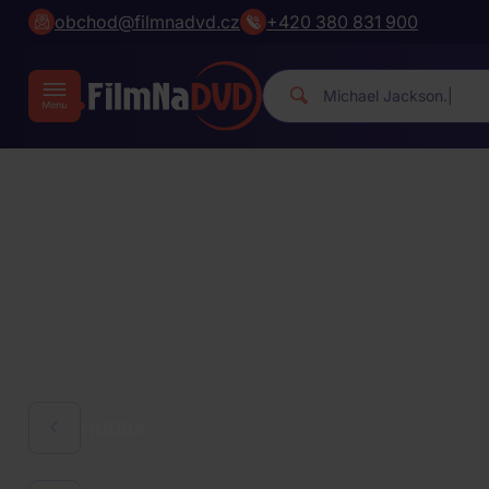
obchod@filmnadvd.cz
+420 380 831 900
|
HUDBA