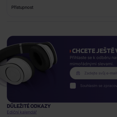
Přístupnost
CHCETE JEŠTĚ 
Přihlaste se k odběru n
mimořádnými slevami.
Zadejte svůj e-mail
Souhlasím se zpraco
DŮLEŽITÉ ODKAZY
Ediční kalendář