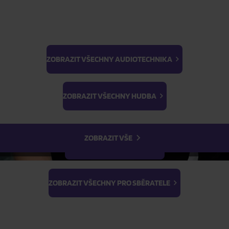
Anniversary Special Edition)
Skladem
ZOBRAZIT VŠECHNY AUDIOTECHNIKA
Anniversary Special Edition)
BTS
Skladem
Light Stick & Keyring
ZOBRAZIT VŠECHNY HUDBA
Stray Kids
FILTR
ZOBRAZIT VŠE
ZOBRAZIT VŠECHNY FILMY
ZOBRAZIT VŠECHNY PRO SBĚRATELE