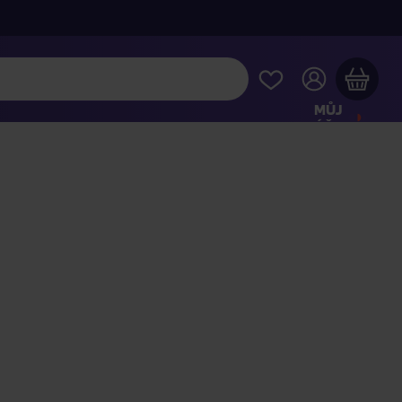
MŮJ
ÚČET
Váš nákupní košík je prázdný
HLÉDNĚTE SI NEJOBLÍBENĚJŠÍ PRODUKTY
kupte ještě za
2 000 Kč
a dopravu máte zdarma
Pokračovat v nákupu