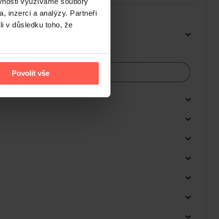
ěvnosti využíváme soubory
, inzerci a analýzy. Partneři
li v důsledku toho, že
Povolit vše
Do