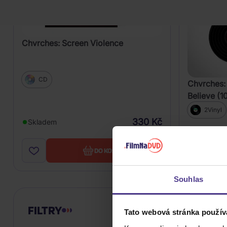
Chvrches: Screen Violence
CD
Chvrches:
Believe (1
Edition)
2Vinyl
330 Kč
Skladem
Skladem
DO KOŠÍKU
Souhlas
FILTRY
Tato webová stránka použív