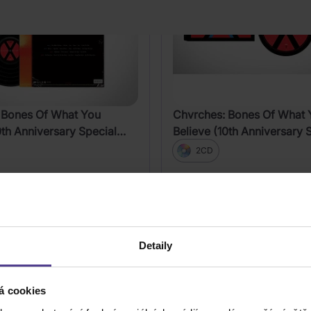
 Bones Of What You
Chvrches: Bones Of What 
0th Anniversary Special
Believe (10th Anniversary 
Edition)
2CD
1 099 Kč
Skladem
DO KOŠÍKU
DO KOŠÍK
Detaily
á cookies