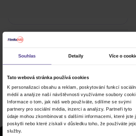
Rok výroby
Přístupnost
Souhlas
Detaily
Více o cooki
CHCETE
JEŠTĚ
Tato webová stránka používá cookies
VÍCE
K personalizaci obsahu a reklam, poskytování funkcí sociáln
SLEV?
médií a analýze naší návštěvnosti využíváme soubory cooki
ZADEJTE
Informace o tom, jak náš web používáte, sdílíme se svými
E-MAIL.
partnery pro sociální média, inzerci a analýzy. Partneři tyto
údaje mohou zkombinovat s dalšími informacemi, které jste 
Přihlaste se k
poskytli nebo které získali v důsledku toho, že používáte jeji
odběru našeho
služby.
newsletteru, ať