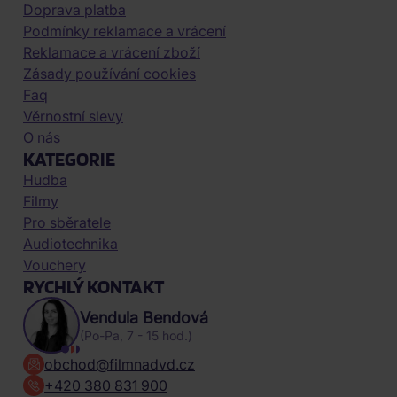
Doprava platba
Podmínky reklamace a vrácení
Reklamace a vrácení zboží
Zásady používání cookies
Faq
Věrnostní slevy
O nás
KATEGORIE
Hudba
Filmy
Pro sběratele
Audiotechnika
Vouchery
RYCHLÝ KONTAKT
Vendula Bendová
(Po-Pa, 7 - 15 hod.)
obchod@filmnadvd.cz
+420 380 831 900