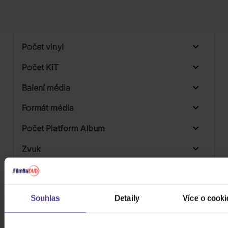
Počet DVD
Počet BD
Počet vinyl
Počet KiT
Balení média
Formát média
Počet Platform Album
Zvuk
Titulky
Rok výroby
Souhlas
Detaily
Více o cooki
Přístupnost