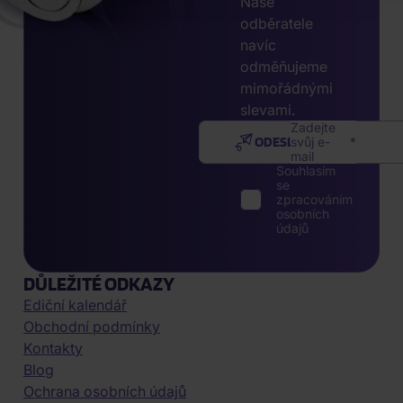
Naše
odběratele
navíc
odměňujeme
mimořádnými
slevami.
Zadejte
ODESLAT
svůj e-
mail
Souhlasím
se
zpracováním
osobních
údajů
DŮLEŽITÉ ODKAZY
Ediční kalendář
Obchodní podmínky
Kontakty
Blog
Ochrana osobních údajů