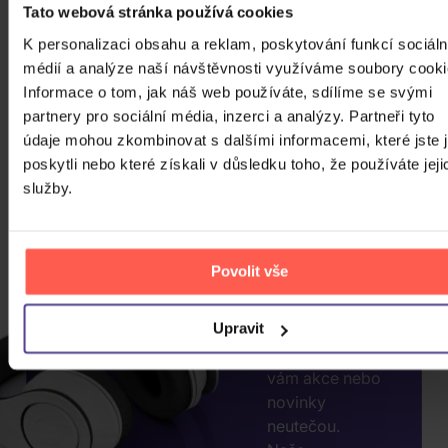
Tato webová stránka používá cookies
K personalizaci obsahu a reklam, poskytování funkcí sociáln
médií a analýze naší návštěvnosti využíváme soubory cooki
Informace o tom, jak náš web používáte, sdílíme se svými
partnery pro sociální média, inzerci a analýzy. Partneři tyto
CHCETE
údaje mohou zkombinovat s dalšími informacemi, které jste 
JEŠTĚ
poskytli nebo které získali v důsledku toho, že používáte jeji
VÍCE
služby.
SLEV?
ZADEJTE
E-MAIL.
Povolit vše
Přihlaste se k
Upravit
odběru našeho
newsletteru, ať
vám akce nebo
novinky
neutečou.