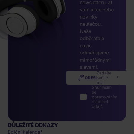
newsletteru, ať
vám akce nebo
novinky
neutečou.
Naše
odběratele
navíc
odměňujeme
mimořádnými
slevami.
Zadejte
ODESLAT
svůj e-
mail
Souhlasím
se
zpracováním
osobních
údajů
DŮLEŽITÉ ODKAZY
Ediční kalendář