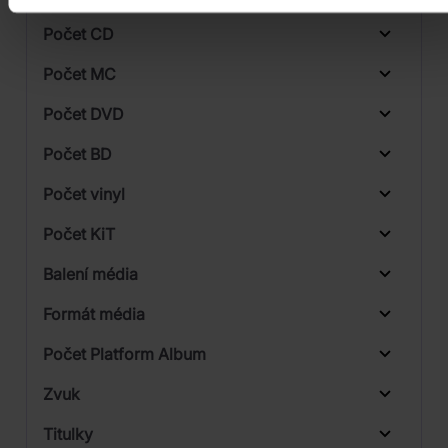
Počet CD
CD
Počet MC
Vinyl
Počet DVD
1
Počet BD
Počet vinyl
Počet KiT
Balení média
1
Formát média
Počet Platform Album
Zvuk
LP
Titulky