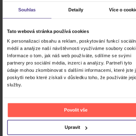
FILTRY
Souhlas
Detaily
Více o cooki
Tato webová stránka používá cookies
Cena
K personalizaci obsahu a reklam, poskytování funkcí sociáln
24 Kč
99980 Kč
médií a analýze naší návštěvnosti využíváme soubory cooki
Cena od
Cena do
Informace o tom, jak náš web používáte, sdílíme se svými
partnery pro sociální média, inzerci a analýzy. Partneři tyto
údaje mohou zkombinovat s dalšími informacemi, které jste 
Žánr
poskytli nebo které získali v důsledku toho, že používáte jeji
služby.
Značka/Výrobce
Rok vydání
Classical
Od
Do
Dostupnost
Povolit vše
Universal
Druh média
Skladem
Upravit
3D