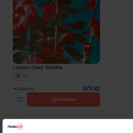
Lawson Chad: Breathe
CD
373 Kč
Skladem
DO KOŠÍKU