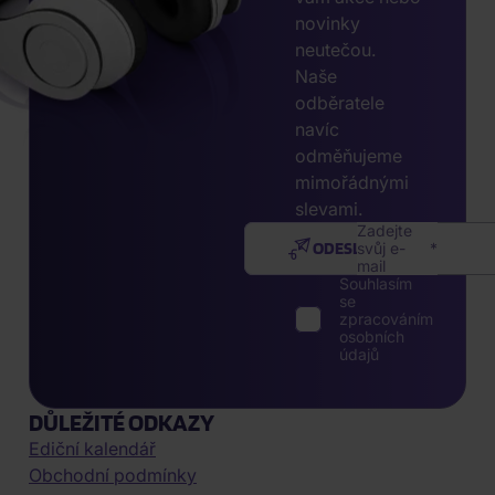
novinky
neutečou.
Naše
odběratele
navíc
odměňujeme
mimořádnými
slevami.
Zadejte
ODESLAT
svůj e-
mail
Souhlasím
se
zpracováním
osobních
údajů
DŮLEŽITÉ ODKAZY
Ediční kalendář
Obchodní podmínky