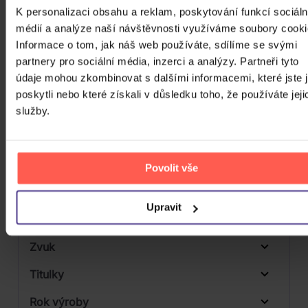
CD
K personalizaci obsahu a reklam, poskytování funkcí sociáln
Počet MC
médií a analýze naší návštěvnosti využíváme soubory cooki
Informace o tom, jak náš web používáte, sdílíme se svými
Počet DVD
partnery pro sociální média, inzerci a analýzy. Partneři tyto
1
údaje mohou zkombinovat s dalšími informacemi, které jste 
Počet BD
poskytli nebo které získali v důsledku toho, že používáte jeji
Počet vinyl
služby.
Počet KiT
Balení média
Povolit vše
Formát média
Upravit
Počet Platform Album
Plastový obal
Zvuk
Titulky
Rok výroby