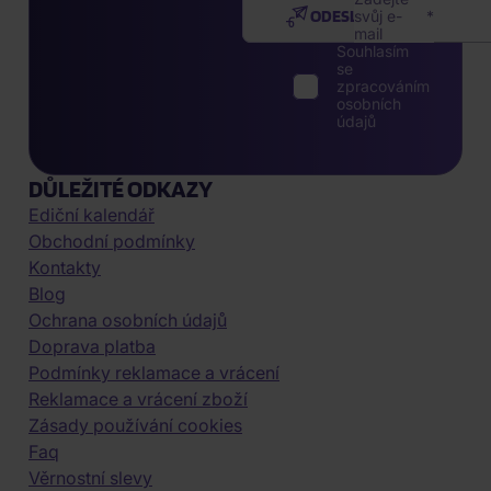
ODESLAT
svůj e-
mail
Souhlasím
se
zpracováním
osobních
údajů
DŮLEŽITÉ ODKAZY
Ediční kalendář
Obchodní podmínky
Kontakty
Blog
Ochrana osobních údajů
Doprava platba
Podmínky reklamace a vrácení
Reklamace a vrácení zboží
Zásady používání cookies
Faq
Věrnostní slevy