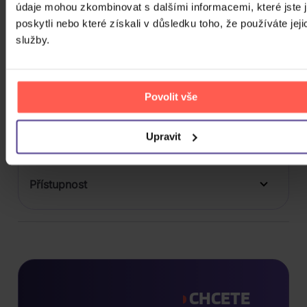
údaje mohou zkombinovat s dalšími informacemi, které jste 
Balení média
poskytli nebo které získali v důsledku toho, že používáte jeji
1
služby.
Formát média
Počet Platform Album
Povolit vše
Zvuk
LP
Titulky
Upravit
Rok výroby
Přístupnost
CHCETE