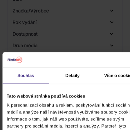
Značka/Výrobce
Rok vydání
Jazz
Od
Do
Dostupnost
Universal
Druh média
Skladem
3D
Počet CD
Vinyl
Souhlas
Detaily
Více o cooki
Počet MC
Počet DVD
Tato webová stránka používá cookies
Počet BD
K personalizaci obsahu a reklam, poskytování funkcí sociáln
médií a analýze naší návštěvnosti využíváme soubory cooki
Počet vinyl
Informace o tom, jak náš web používáte, sdílíme se svými
partnery pro sociální média, inzerci a analýzy. Partneři tyto
Počet KiT