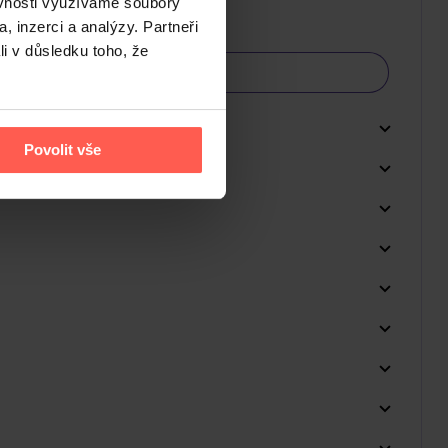
ěvnosti využíváme soubory
, inzerci a analýzy. Partneři
li v důsledku toho, že
Povolit vše
Do