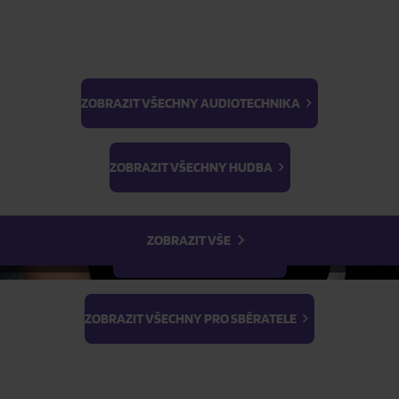
ta: Harfy nad Oslavou
Skladem
ZOBRAZIT VŠECHNY AUDIOTECHNIKA
FILTR
BTS
Light Stick & Keyring
ZOBRAZIT VŠECHNY HUDBA
Stray Kids
ZOBRAZIT VŠE
ZOBRAZIT VŠECHNY FILMY
ZOBRAZIT VŠECHNY PRO SBĚRATELE