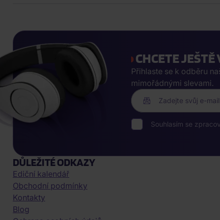
CHCETE JEŠTĚ 
Přihlaste se k odběru n
mimořádnými slevami.
Zadejte svůj e-mail
Souhlasím se zpraco
DŮLEŽITÉ ODKAZY
Ediční kalendář
Obchodní podmínky
Kontakty
Blog