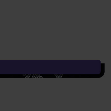
229 Kč
Vyčistit vše
Řadit od:
Nejoblíbenějšího
Zobrazení