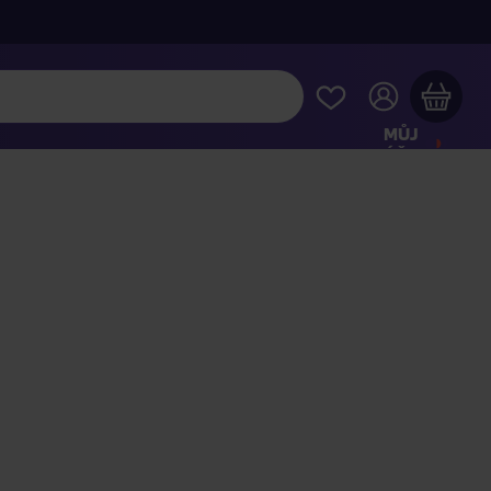
MŮJ
ÚČET
Váš nákupní košík je prázdný
HLÉDNĚTE SI NEJOBLÍBENĚJŠÍ PRODUKTY
kupte ještě za
2 000 Kč
a dopravu máte zdarma
Pokračovat v nákupu