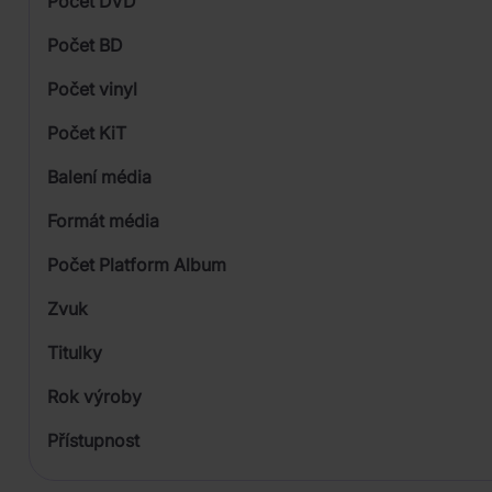
Počet DVD
1
Počet BD
Počet vinyl
Počet KiT
Balení média
1
Formát média
Počet Platform Album
Zvuk
LP
Titulky
Rok výroby
Přístupnost