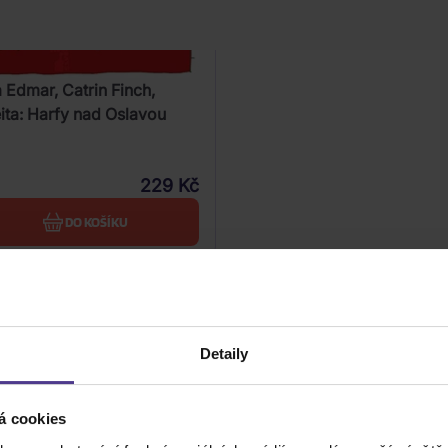
Edmar, Catrin Finch,
ita: Harfy nad Oslavou
229 Kč
DO KOŠÍKU
Detaily
á cookies