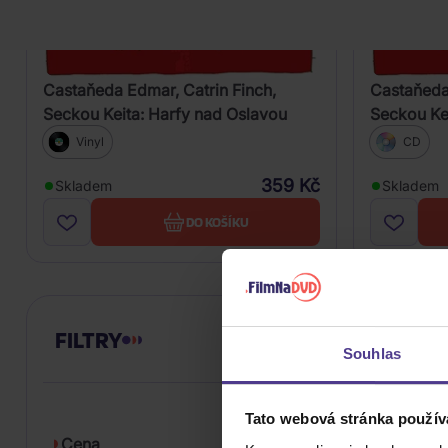
Castaňeda Edmar, Catrin Finch,
Castaňeda 
Seckou Keita: Harfy nad Oslavou
Seckou Ke
Vinyl
CD
359 Kč
Skladem
Skladem
DO KOŠÍKU
FILTRY
Souhlas
Tato webová stránka použív
Cena