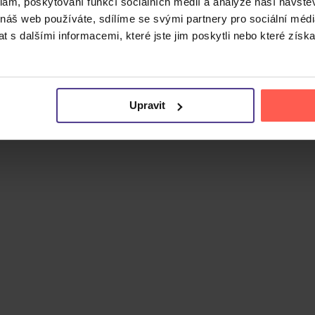
klam, poskytování funkcí sociálních médií a analýze naší návšt
 náš web používáte, sdílíme se svými partnery pro sociální média
 s dalšími informacemi, které jste jim poskytli nebo které získa
Cena do
Upravit