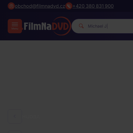
obchod@filmnadvd.cz
+420 380 831 900
Michael Jackson.
|
HUDBA