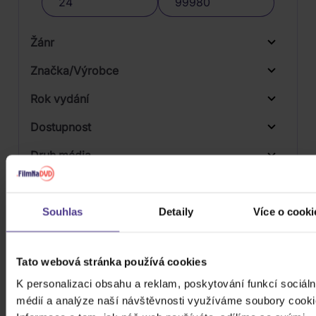
Žánr
Značka/Výrobce
Rok vydání
Pop
Od
Do
Dostupnost
Stage & Screen
Warner
Druh média
Skladem
3D
Počet CD
Souhlas
Detaily
Více o cooki
Vinyl
Počet MC
Tato webová stránka používá cookies
Počet DVD
K personalizaci obsahu a reklam, poskytování funkcí sociáln
Počet BD
médií a analýze naší návštěvnosti využíváme soubory cooki