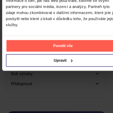
Informace o tom, jak náš web používáte, sdílíme se svými
Počet vinyl
partnery pro sociální média, inzerci a analýzy. Partneři tyto
Počet KiT
údaje mohou zkombinovat s dalšími informacemi, které jste 
poskytli nebo které získali v důsledku toho, že používáte jeji
Balení média
služby.
1
Formát média
Počet Platform Album
Povolit vše
Zvuk
LP
Upravit
Titulky
Rok výroby
Přístupnost