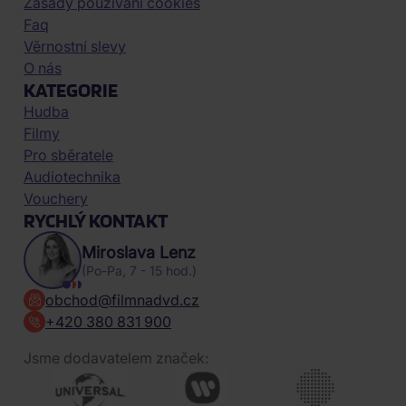
Zásady používání cookies
Faq
Věrnostní slevy
O nás
KATEGORIE
Hudba
Filmy
Pro sběratele
Audiotechnika
Vouchery
RYCHLÝ KONTAKT
Miroslava Lenz
(Po-Pa, 7 - 15 hod.)
obchod@filmnadvd.cz
+420 380 831 900
Jsme dodavatelem značek: