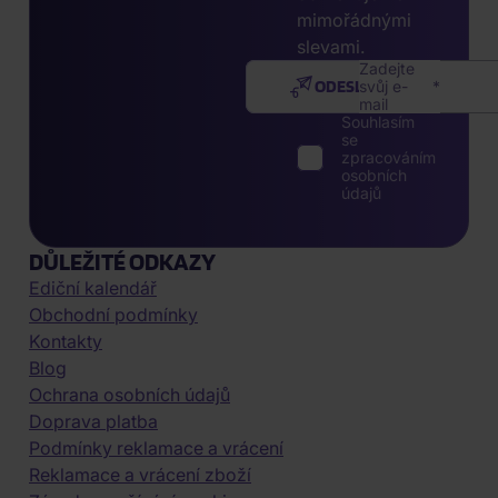
mimořádnými
slevami.
Zadejte
ODESLAT
svůj e-
mail
Souhlasím
se
zpracováním
osobních
údajů
DŮLEŽITÉ ODKAZY
Ediční kalendář
Obchodní podmínky
Kontakty
Blog
Ochrana osobních údajů
Doprava platba
Podmínky reklamace a vrácení
Reklamace a vrácení zboží