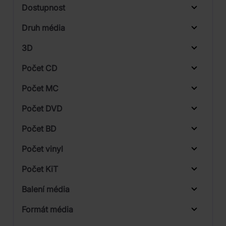
Od
Do
Dostupnost
Folk, World, & Country
BMG
Druh média
Skladem
Funk / Soul
Universal
3D
Jazz
Počet CD
Stage & Screen
CD
Počet MC
Vinyl
Počet DVD
1
Počet BD
Počet vinyl
Počet KiT
Balení média
1
Formát média