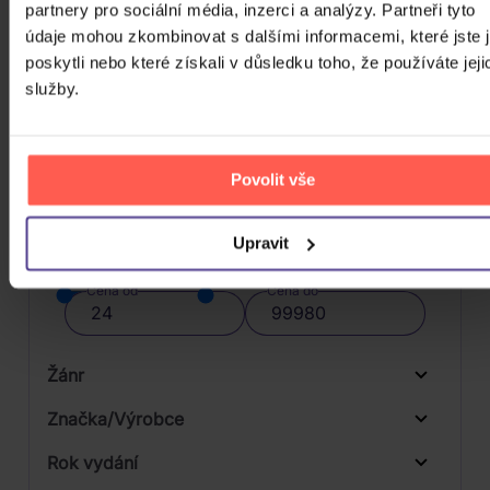
partnery pro sociální média, inzerci a analýzy. Partneři tyto
údaje mohou zkombinovat s dalšími informacemi, které jste 
poskytli nebo které získali v důsledku toho, že používáte jeji
služby.
FILTRY
Povolit vše
Cena
Upravit
24 Kč
99980 Kč
Cena od
Cena do
Žánr
Značka/Výrobce
Rok vydání
Children's