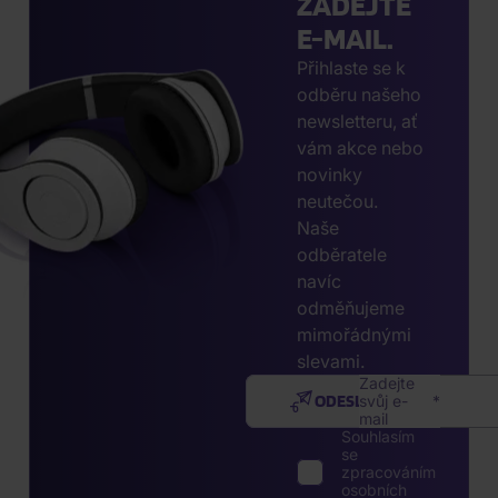
ZADEJTE
E-MAIL.
Přihlaste se k
odběru našeho
newsletteru, ať
vám akce nebo
novinky
neutečou.
Naše
odběratele
navíc
odměňujeme
mimořádnými
slevami.
Zadejte
ODESLAT
svůj e-
mail
Souhlasím
se
zpracováním
osobních