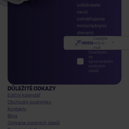
odběratele
navíc
odměňujeme
mimořádnými
slevami.
Zadejte
ODESLAT
svůj e-
mail
Souhlasím
se
zpracováním
osobních
údajů
DŮLEŽITÉ ODKAZY
Ediční kalendář
Obchodní podmínky
Kontakty
Blog
Ochrana osobních údajů