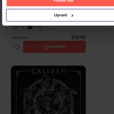
Povolit vše
Upravit
Caliban: Zeitgeister
CD
Vinyl
...
379 Kč
Skladem
DO KOŠÍKU