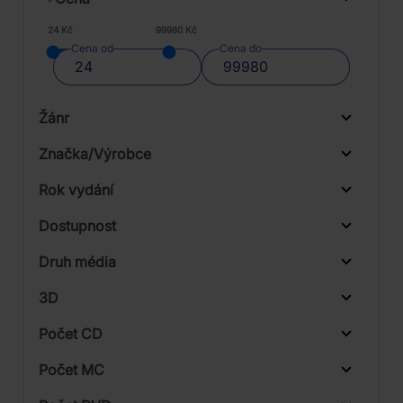
24 Kč
99980 Kč
Cena od
Cena do
Žánr
Značka/Výrobce
Rok vydání
Rock
Od
Do
Dostupnost
Sony Music
Druh média
Skladem
3D
Počet CD
CD
Počet MC
Vinyl