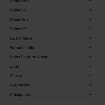
Počet DVD
1
Počet BD
Počet vinyl
Počet KiT
Balení média
1
Formát média
Počet Platform Album
Digipack
Zvuk
LP
Titulky
Rok výroby
Přístupnost