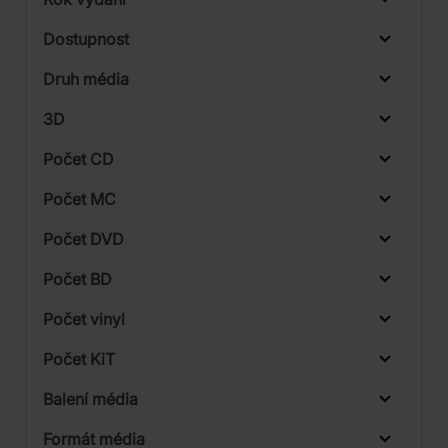
Electronic
Od
Do
Dostupnost
Rock
Sony Music
Druh média
Skladem
3D
Počet CD
Vinyl
Počet MC
Počet DVD
Počet BD
Počet vinyl
Počet KiT
Balení média
1
Formát média