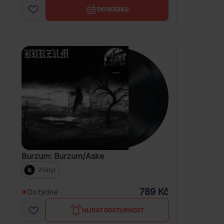
DO KOŠÍKU
Burzum: Burzum/Aske
2Vinyl
789 Kč
Do týdne
HLÍDAT DOSTUPNOST