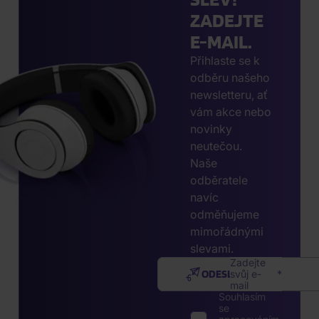
ZADEJTE
E-MAIL.
Přihlaste se k
odběru našeho
newsletteru, ať
vám akce nebo
novinky
neutečou.
Naše
odběratele
navíc
odměňujeme
mimořádnými
slevami.
Zadejte
ODESLAT
svůj e-
mail
Souhlasím
se