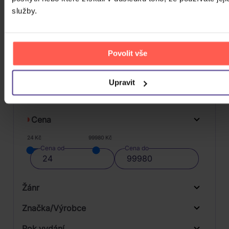
DO KOŠÍKU
služby.
Povolit vše
FILTRY
Upravit
Cena
24 Kč
99980 Kč
Cena od
Cena do
Žánr
Značka/Výrobce
Rok vydání