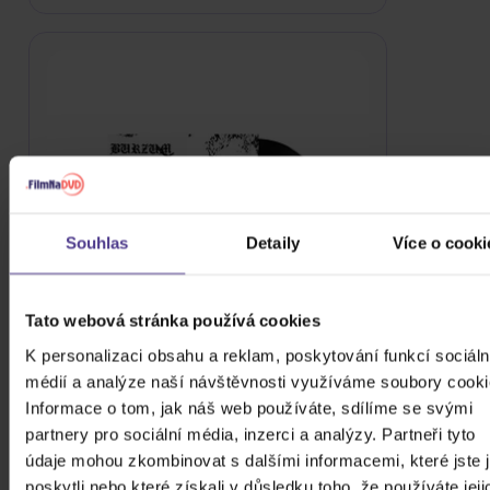
Souhlas
Detaily
Více o cooki
Tato webová stránka používá cookies
K personalizaci obsahu a reklam, poskytování funkcí sociáln
médií a analýze naší návštěvnosti využíváme soubory cooki
Burzum: Aske
Informace o tom, jak náš web používáte, sdílíme se svými
Vinyl
partnery pro sociální média, inzerci a analýzy. Partneři tyto
údaje mohou zkombinovat s dalšími informacemi, které jste 
789 Kč
Skladem
poskytli nebo které získali v důsledku toho, že používáte jeji