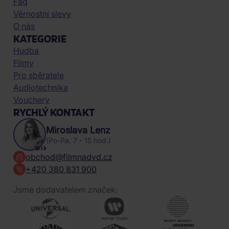
Faq
Věrnostní slevy
O nás
KATEGORIE
Hudba
Filmy
Pro sběratele
Audiotechnika
Vouchery
RYCHLÝ KONTAKT
Miroslava Lenz
(Po-Pa, 7 - 15 hod.)
obchod@filmnadvd.cz
+420 380 831 900
Jsme dodavatelem značek: