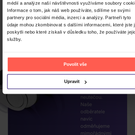
médií a analýze naší návštěvnosti využíváme soubory cooki
CHCETE
Informace o tom, jak náš web používáte, sdílíme se svými
JEŠTĚ
partnery pro sociální média, inzerci a analýzy. Partneři tyto
VÍCE
údaje mohou zkombinovat s dalšími informacemi, které jste 
poskytli nebo které získali v důsledku toho, že používáte jeji
SLEV?
služby.
ZADEJTE
E-MAIL.
Přihlaste se k
Povolit vše
odběru našeho
newsletteru, ať
Upravit
vám akce nebo
novinky
neutečou.
Naše
odběratele
navíc
odměňujeme
mimořádnými