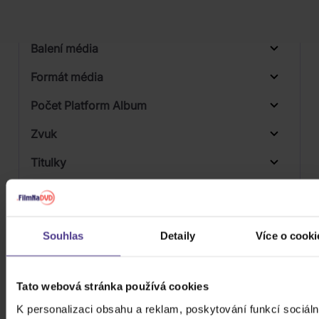
Počet KiT
Balení média
Formát média
Počet Platform Album
Zvuk
Titulky
Rok výroby
Přístupnost
Souhlas
Detaily
Více o cooki
Tato webová stránka používá cookies
K personalizaci obsahu a reklam, poskytování funkcí sociáln