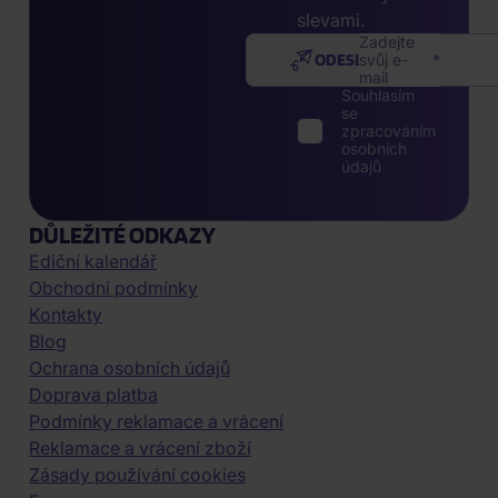
slevami.
Zadejte
ODESLAT
svůj e-
mail
Souhlasím
se
zpracováním
osobních
údajů
DŮLEŽITÉ ODKAZY
Ediční kalendář
Obchodní podmínky
Kontakty
Blog
Ochrana osobních údajů
Doprava platba
Podmínky reklamace a vrácení
Reklamace a vrácení zboží
Zásady používání cookies