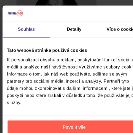
Souhlas
Detaily
Více o cooki
Tato webová stránka používá cookies
K personalizaci obsahu a reklam, poskytování funkcí sociáln
Bullet For My Valentine: Bullet For My
médií a analýze naší návštěvnosti využíváme soubory cooki
Valentine (Deluxe Edition)
Informace o tom, jak náš web používáte, sdílíme se svými
CD
partnery pro sociální média, inzerci a analýzy. Partneři tyto
údaje mohou zkombinovat s dalšími informacemi, které jste 
349 Kč
Do týdne
poskytli nebo které získali v důsledku toho, že používáte jeji
služby.
HLÍDAT DOSTUPNOST
Povolit vše