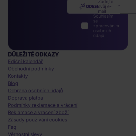
Zadejte
ODESLAT
svůj e-
mail
Souhlasím
se
zpracováním
osobních
údajů
DŮLEŽITÉ ODKAZY
Ediční kalendář
Obchodní podmínky
Kontakty
Blog
Ochrana osobních údajů
Doprava platba
Podmínky reklamace a vrácení
Reklamace a vrácení zboží
Zásady používání cookies
Faq
Věrnostní slevy