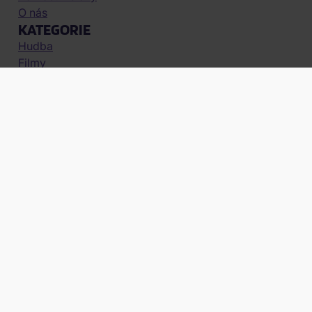
O nás
KATEGORIE
Hudba
Filmy
Pro sběratele
obchod@filmnadvd.cz
+420 380 831 900
Audiotechnika
Vouchery
RYCHLÝ KONTAKT
Vendula Bendová
(Po-Pa, 7 - 15 hod.)
obchod@filmnadvd.cz
+420 380 831 900
Jsme dodavatelem značek: