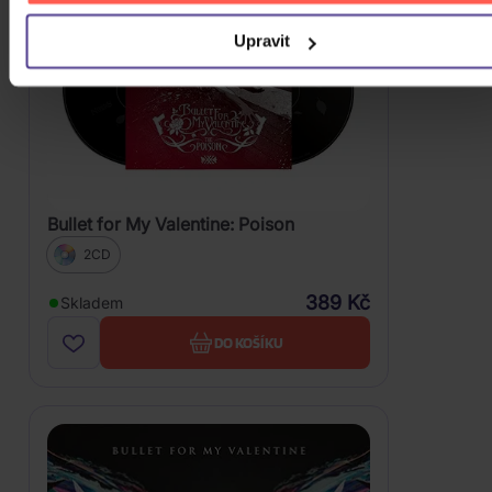
Upravit
Bullet for My Valentine: Poison
2CD
389 Kč
Skladem
DO KOŠÍKU