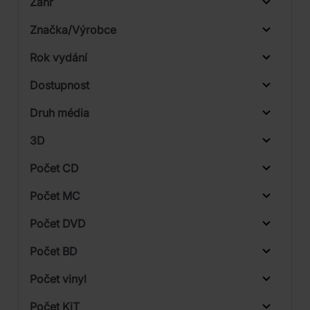
Žánr
Značka/Výrobce
Rok vydání
Rock
Od
Do
Dostupnost
Sony Music
Druh média
Skladem
Universal
3D
Počet CD
CD
Počet MC
Vinyl
Počet DVD
1
Počet BD
2
Počet vinyl
3
Počet KiT