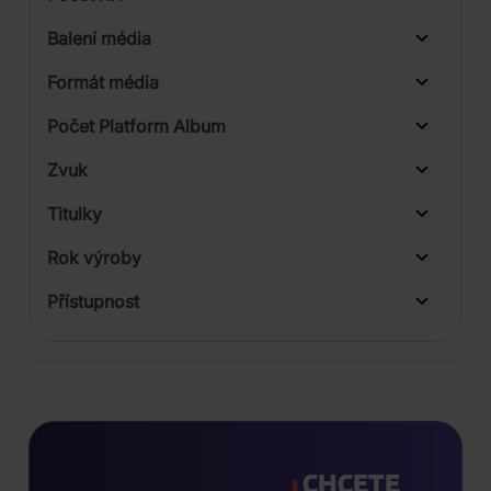
Balení média
1
Formát média
Počet Platform Album
Plastový obal
Zvuk
Digipack
LP
Titulky
MediaBook
Rok výroby
Přístupnost
CHCETE