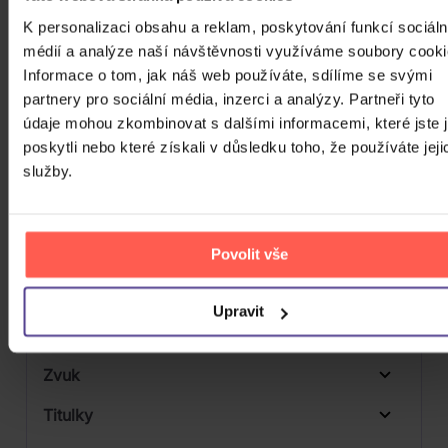
Počet CD
K personalizaci obsahu a reklam, poskytování funkcí sociáln
CD
médií a analýze naší návštěvnosti využíváme soubory cooki
Počet MC
Informace o tom, jak náš web používáte, sdílíme se svými
Počet DVD
partnery pro sociální média, inzerci a analýzy. Partneři tyto
2
údaje mohou zkombinovat s dalšími informacemi, které jste 
Počet BD
poskytli nebo které získali v důsledku toho, že používáte jeji
služby.
Počet vinyl
Počet KiT
Balení média
Povolit vše
Formát média
Upravit
Počet Platform Album
Plastový obal
Zvuk
Titulky