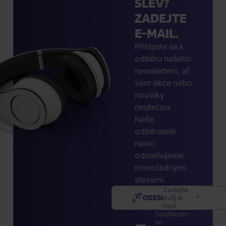
SLEV?
ZADEJTE
E-MAIL.
Přihlaste se k
odběru našeho
newsletteru, ať
vám akce nebo
novinky
neutečou.
Naše
odběratele
navíc
odměňujeme
mimořádnými
slevami.
Zadejte
ODESLAT
svůj e-
mail
Souhlasím
se