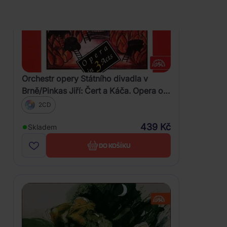
Orchestr opery Státního divadla v
Brně/Pinkas Jiří: Čert a Káča. Opera o 3
dějstvích - komplet
2CD
439 Kč
Skladem
DO KOŠÍKU