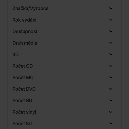
Značka/Výrobce
Rok vydání
Folk, World, & Country
Od
Do
Dostupnost
Warner
Druh média
Skladem
3D
Počet CD
CD
Počet MC
Vinyl
Počet DVD
1
Počet BD
Počet vinyl
Počet KiT