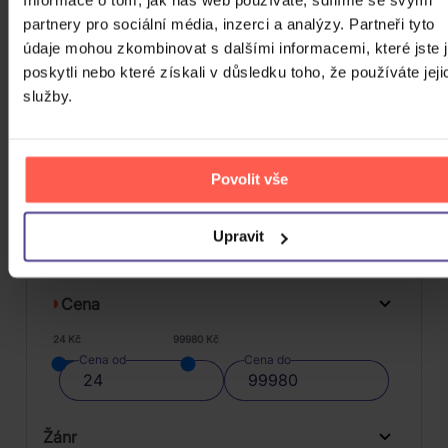
CD
partnery pro sociální média, inzerci a analýzy. Partneři tyto
409 Kč
Skladem
údaje mohou zkombinovat s dalšími informacemi, které jste 
poskytli nebo které získali v důsledku toho, že používáte jeji
DO KOŠÍKU
služby.
Povolit vše
FILTRY
Upravit
Cena
24 Kč
99980 Kč
Cena od
Cena do
Žánr