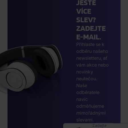
JEŠTĚ
VÍCE
SLEV?
ZADEJTE
E-MAIL.
Přihlaste se k
odběru našeho
newsletteru, ať
vám akce nebo
novinky
neutečou.
Naše
odběratele
navíc
odměňujeme
mimořádnými
slevami.
Zadejte