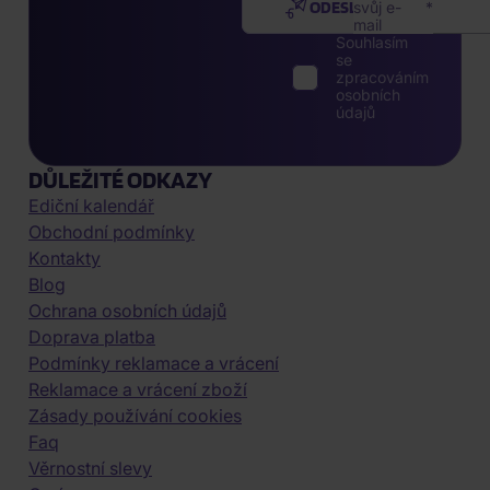
ODESLAT
svůj e-
mail
Souhlasím
se
zpracováním
osobních
údajů
DŮLEŽITÉ ODKAZY
Ediční kalendář
Obchodní podmínky
Kontakty
Blog
Ochrana osobních údajů
Doprava platba
Podmínky reklamace a vrácení
Reklamace a vrácení zboží
Zásady používání cookies
Faq
Věrnostní slevy