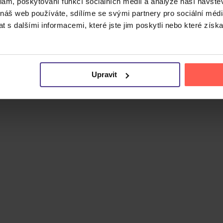
klam, poskytování funkcí sociálních médií a analýze naší návšt
 náš web používáte, sdílíme se svými partnery pro sociální média
 s dalšími informacemi, které jste jim poskytli nebo které získa
Cena do
Upravit