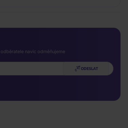
e odběratele navíc odměňujeme
ODESLAT