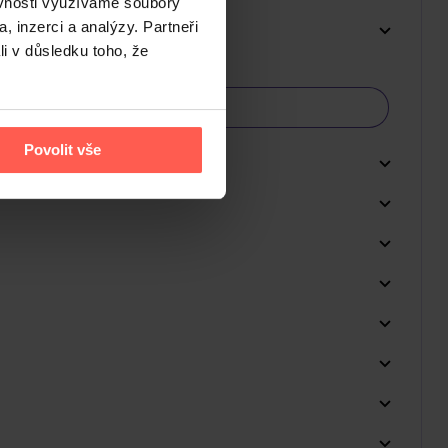
ěvnosti využíváme soubory
, inzerci a analýzy. Partneři
li v důsledku toho, že
Povolit vše
Do