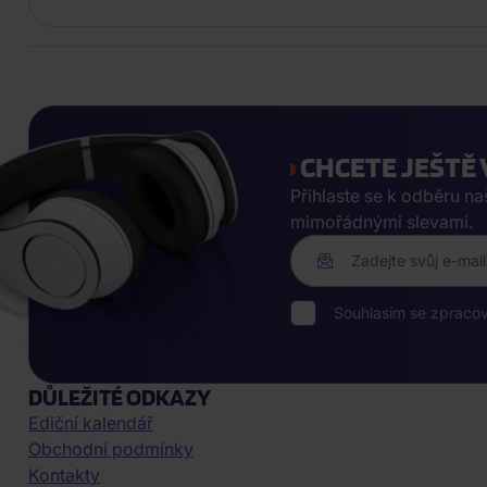
CHCETE JEŠTĚ 
Přihlaste se k odběru n
mimořádnými slevami.
Zadejte svůj e-mail
Souhlasím se zpraco
DŮLEŽITÉ ODKAZY
Ediční kalendář
Obchodní podmínky
Kontakty