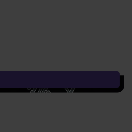
819 Kč
349 Kč
Vyčistit vše
Řadit od:
Nejoblíbenějšího
Zobrazení