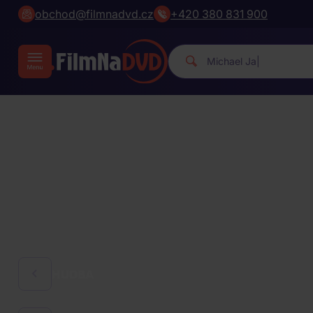
obchod@filmnadvd.cz
+420 380 831 900
Michael Jack
|
HUDBA