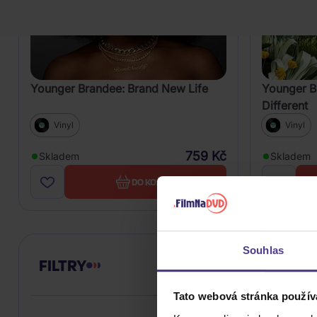
Younger Brandee: Brand New Life
Younger 
Different
Vinyl
Vinyl
759 Kč
Skladem
Skladem
DO KOŠÍKU
Souhlas
FILTRY
Tato webová stránka použív