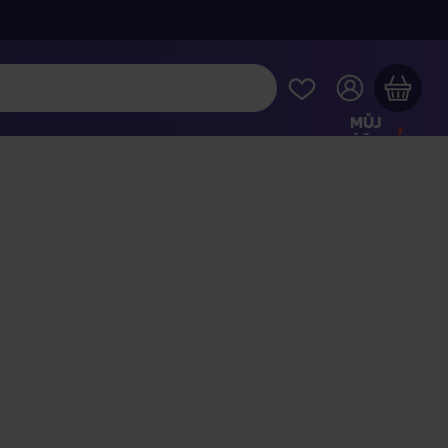
MŮJ
ÚČET
Váš nákupní košík je prázdný
HLÉDNĚTE SI NEJOBLÍBENĚJŠÍ PRODUKTY
kupte ještě za
2 000 Kč
a dopravu máte zdarma
Pokračovat v nákupu