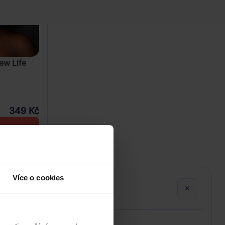
ew Life
349 Kč
U
Více o cookies