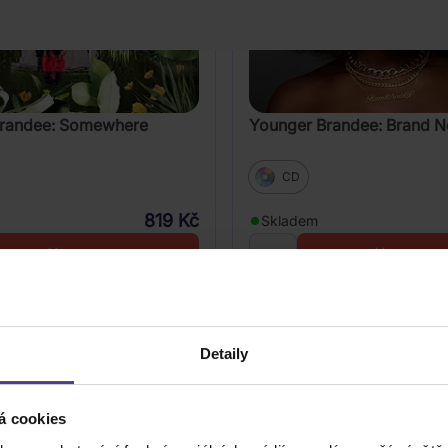
Brandee: Somewhere
Younger Brandee: Brand N
CD
819 Kč
Skladem
DO KOŠÍKU
DO KOŠÍK
Detaily
á cookies