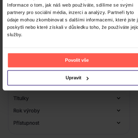
1
Informace o tom, jak náš web používáte, sdílíme se svými
Počet BD
partnery pro sociální média, inzerci a analýzy. Partneři tyto
údaje mohou zkombinovat s dalšími informacemi, které jste 
Počet vinyl
poskytli nebo které získali v důsledku toho, že používáte jeji
služby.
Počet KiT
Balení média
Povolit vše
Formát média
Počet Platform Album
Upravit
Zvuk
Titulky
Rok výroby
Přístupnost