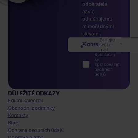
odběratele
navíc
odměňujeme
mimořádnými
slevami.
Zadejte
ODESLAT
svůj e-
mail
Souhlasím
se
zpracováním
osobních
údajů
DŮLEŽITÉ ODKAZY
Ediční kalendář
Obchodní podmínky
Kontakty
Blog
Ochrana osobních údajů
Doprava platba