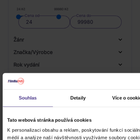
24 Kč
99980 Kč
Cena od
Cena do
Žánr
Značka/Výrobce
Rok vydání
Pop
Od
Do
Dostupnost
Warner
Druh média
Skladem
Souhlas
Detaily
Více o cooki
3D
Počet CD
CD
Tato webová stránka používá cookies
Počet MC
K personalizaci obsahu a reklam, poskytování funkcí sociáln
médií a analýze naší návštěvnosti využíváme soubory cooki
Počet DVD