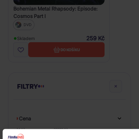
Bohemian Metal Rhapsody: Episode:
Cosmos Part I
DVD
259 Kč
Skladem
DO KOŠÍKU
FILTRY
Cena
24 Kč
99980 Kč
Cena od
Cena do