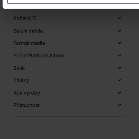
Počet vinyl
1
Počet KiT
Balení média
Formát média
Počet Platform Album
Digipack
Zvuk
Titulky
Rok výroby
Přístupnost