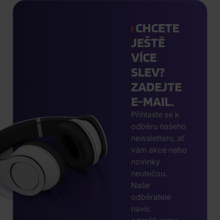
CHCETE
JEŠTĚ
VÍCE
SLEV?
ZADEJTE
E-MAIL.
Přihlaste se k
odběru našeho
newsletteru, ať
vám akce nebo
novinky
neutečou.
Naše
odběratele
navíc