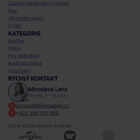
Zásady používání cookies
Faq
Věrnostní slevy
O nás
KATEGORIE
Hudba
Filmy
Pro sběratele
Audiotechnika
Vouchery
RYCHLÝ KONTAKT
Miroslava Lenz
(Po-Pa, 7 - 15 hod.)
obchod@filmnadvd.cz
+420 380 831 900
Jsme dodavatelem značek: