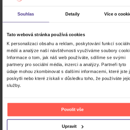
Souhlas
Detaily
Více o cooki
Žánr
Značka/Výrobce
Tato webová stránka používá cookies
Rok vydání
K personalizaci obsahu a reklam, poskytování funkcí sociáln
Rock
médií a analýze naší návštěvnosti využíváme soubory cooki
Od
Do
Dostupnost
Informace o tom, jak náš web používáte, sdílíme se svými
Supraphon
partnery pro sociální média, inzerci a analýzy. Partneři tyto
Druh média
Skladem
údaje mohou zkombinovat s dalšími informacemi, které jste 
3D
poskytli nebo které získali v důsledku toho, že používáte jeji
služby.
Počet CD
DVD
Počet MC
Povolit vše
Počet DVD
Počet BD
Upravit