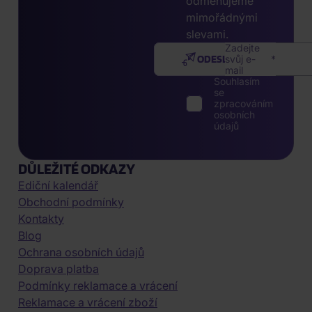
odměňujeme
mimořádnými
slevami.
Zadejte
ODESLAT
svůj e-
mail
Souhlasím
se
zpracováním
osobních
údajů
DŮLEŽITÉ ODKAZY
Ediční kalendář
Obchodní podmínky
Kontakty
Blog
Ochrana osobních údajů
Doprava platba
Podmínky reklamace a vrácení
Reklamace a vrácení zboží