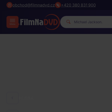
obchod@filmnadvd.cz
+420 380 831 900
|
HUDBA