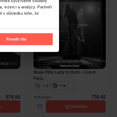
ěvnosti využíváme soubory
, inzerci a analýzy. Partneři
li v důsledku toho, že
Povolit vše
Blues Pills: Lady In Gold - Live In
Paris
2CD
DVD
...
379 Kč
719 Kč
Skladem
U
DO KOŠÍKU