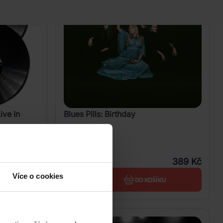
ive In
Blues Pills: Birthday
CD
459 Kč
389 Kč
Skladem
Více o cookies
U
DO KOŠÍKU