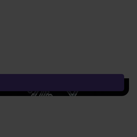
239 Kč
659 Kč
459 Kč
Vyčistit vše
Řadit od:
Nejoblíbenějšího
Zobrazení