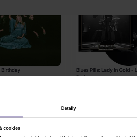
: Birthday
Blues Pills: Lady In Gold - L
Paris
2Vinyl
659 Kč
Skladem
Detaily
DO KOŠÍKU
DO KOŠÍK
á cookies