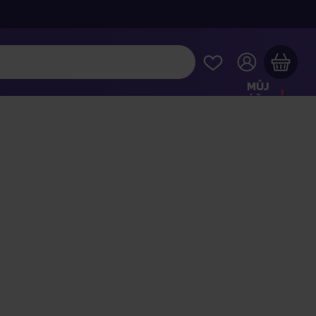
MŮJ
ÚČET
Váš nákupní košík je prázdný
HLÉDNĚTE SI NEJOBLÍBENĚJŠÍ PRODUKTY
kupte ještě za
2 000 Kč
a dopravu máte zdarma
Pokračovat v nákupu