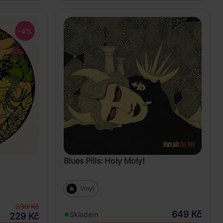
-4%
Blues Pills: Holy Moly!
Vinyl
239 Kč
649 Kč
Skladem
229 Kč