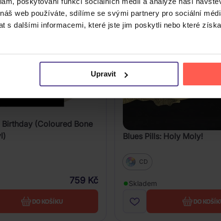
klam, poskytování funkcí sociálních médií a analýze naší návšt
 náš web používáte, sdílíme se svými partnery pro sociální média
 s dalšími informacemi, které jste jim poskytli nebo které získa
Upravit
s: Birthday (Coloured Bone
l)
Blues Pills: Holy Moly!
CD
759 Kč
Skladem
DO KOŠÍKU
DO KOŠÍK