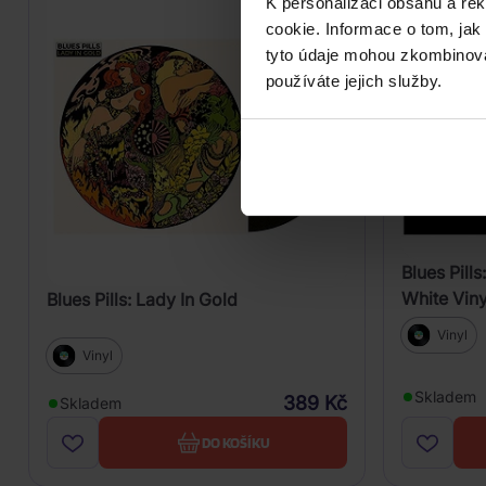
K personalizaci obsahu a re
cookie. Informace o tom, jak
tyto údaje mohou zkombinovat
používáte jejich služby.
Blues Pill
White Viny
Blues Pills: Lady In Gold
Vinyl
Vinyl
Skladem
389 Kč
Skladem
DO KOŠÍKU