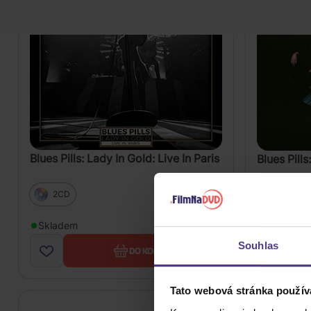
Blues Pills: Lady In Gold: Live In Paris
Blues Pills
2CD
Vinyl
239 Kč
Skladem
Skladem
Souhlas
DO KOŠÍKU
Tato webová stránka použív