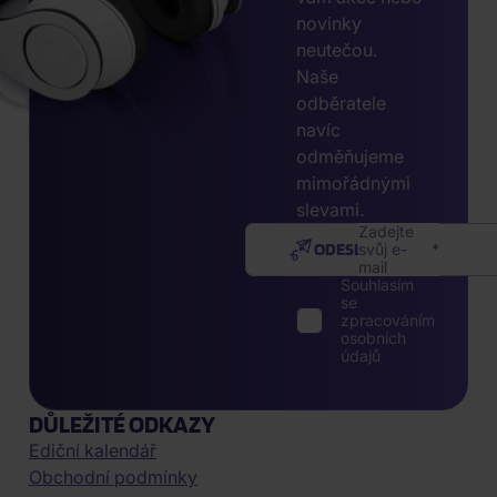
novinky
neutečou.
Naše
odběratele
navíc
odměňujeme
mimořádnými
slevami.
Zadejte
ODESLAT
svůj e-
mail
Souhlasím
se
zpracováním
osobních
údajů
DŮLEŽITÉ ODKAZY
Ediční kalendář
Obchodní podmínky