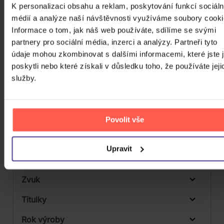
K personalizaci obsahu a reklam, poskytování funkcí sociáln
CD
médií a analýze naší návštěvnosti využíváme soubory cooki
Počet MC
Informace o tom, jak náš web používáte, sdílíme se svými
Počet DVD
partnery pro sociální média, inzerci a analýzy. Partneři tyto
1
údaje mohou zkombinovat s dalšími informacemi, které jste 
Počet BD
poskytli nebo které získali v důsledku toho, že používáte jeji
služby.
Počet vinyl
Počet KiT
Balení média
Povolit vše
Formát média
Upravit
Počet Platform Album
Zvuk
Titulky
Rok výroby