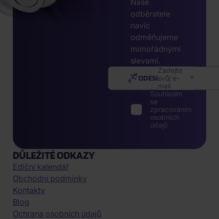
Naše
odběratele
navíc
odměňujeme
mimořádnými
slevami.
Zadejte
ODESLAT
svůj e-
mail
Souhlasím
se
zpracováním
osobních
údajů
DŮLEŽITÉ ODKAZY
Ediční kalendář
Obchodní podmínky
Kontakty
Blog
Ochrana osobních údajů