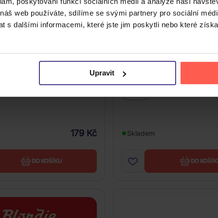
klam, poskytování funkcí sociálních médií a analýze naší návšt
 náš web používáte, sdílíme se svými partnery pro sociální média
 s dalšími informacemi, které jste jim poskytli nebo které získa
Autoamerican
Blondie: Eat To The Beat
Upravit
CD
179 Kč
Skladem
DO KOŠÍKU
DO KOŠÍK