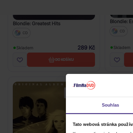
Blondie: E
Blondie: Greatest Hits
CD
CD
289 Kč
Skladem
Skladem
DO KOŠÍKU
Souhlas
Tato webová stránka použív