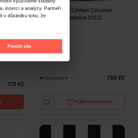
ěvnosti využíváme soubory
, inzerci a analýzy. Partneři
Blondie: Live (Limited Coloured
li v důsledku toho, že
White Vinyl, Reedice 2022)
2Vinyl
Povolit vše
799 Kč
Nedostupné
179 Kč
U
HLÍDAT DOSTUPNOST