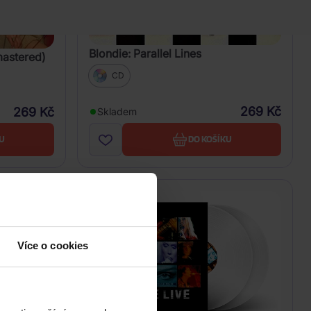
Blondie: Parallel Lines
mastered)
CD
269 Kč
269 Kč
Skladem
U
DO KOŠÍKU
Více o cookies