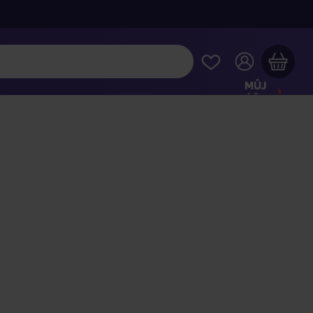
MŮJ
ÚČET
Váš nákupní košík je prázdný
HLÉDNĚTE SI NEJOBLÍBENĚJŠÍ PRODUKTY
kupte ještě za
2 000 Kč
a dopravu máte zdarma
Pokračovat v nákupu