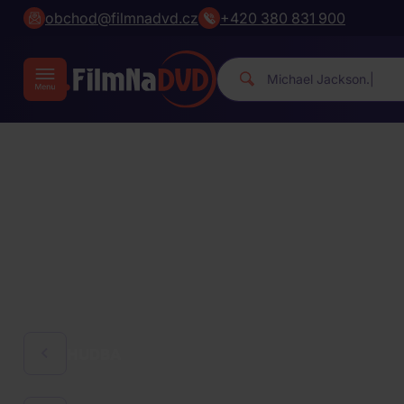
obchod@filmnadvd.cz
+420 380 831 900
|
HUDBA