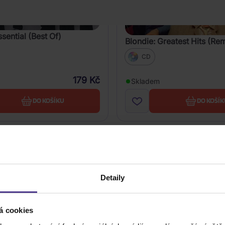
ssential (Best Of)
Blondie: Greatest Hits (Re
CD
179 Kč
Skladem
DO KOŠÍKU
DO KOŠÍK
Detaily
á cookies