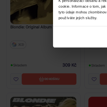
K personalizaci obsahu a re
cookie. Informace o tom, jak
tyto údaje mohou zkombinovat
používáte jejich služby.
Blondie: Original Album Classics
Blondie: 
3CD
CD
309 Kč
Skladem
Skladem
DO KOŠÍKU