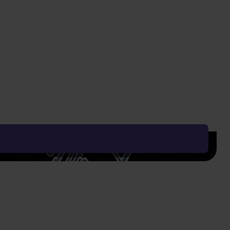
269 Kč
Vyčistit vše
Řadit od:
Nejoblíbenějšího
Zobrazení