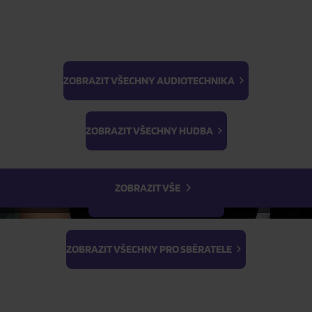
Skladem
FILTR
ZOBRAZIT VŠECHNY AUDIOTECHNIKA
BTS
Light Stick & Keyring
ZOBRAZIT VŠECHNY HUDBA
Stray Kids
ZOBRAZIT VŠE
ZOBRAZIT VŠECHNY FILMY
ZOBRAZIT VŠECHNY PRO SBĚRATELE