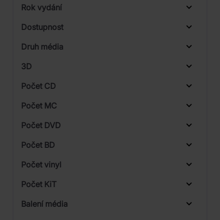
Rok vydání
Pop
Od
Do
Dostupnost
Rock
Sony Music
Druh média
Skladem
3D
Počet CD
Vinyl
Počet MC
Počet DVD
Počet BD
Počet vinyl
Počet KiT
Balení média
2