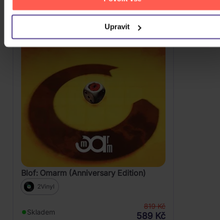
Upravit
AKCE
-28%
Blof: Omarm (Anniversary Edition)
2Vinyl
819 Kč
Skladem
589 Kč