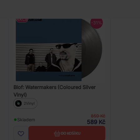
AKCE
-31%
Blof: Watermakers (Coloured Silver
Vinyl)
2Vinyl
859 Kč
Skladem
589 Kč
DO KOŠÍKU