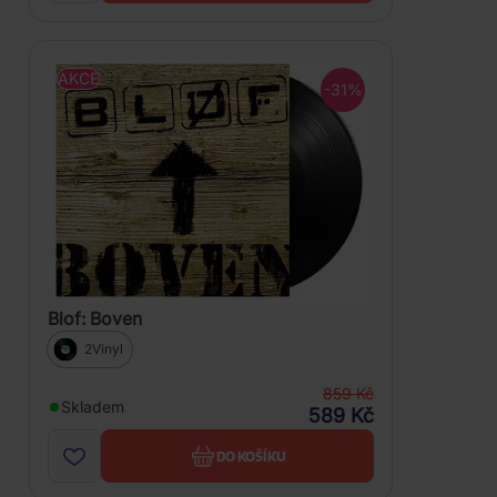
AKCE
-31%
Blof: Boven
2Vinyl
859 Kč
Skladem
589 Kč
DO KOŠÍKU