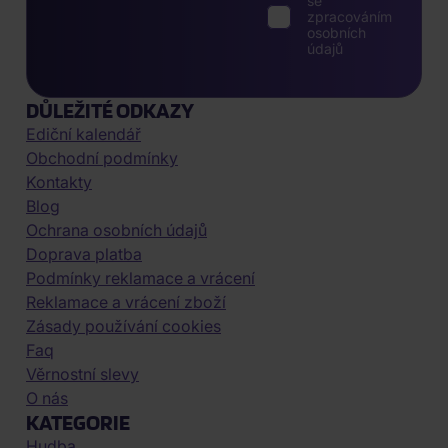
se
zpracováním
osobních
údajů
DŮLEŽITÉ ODKAZY
Ediční kalendář
Obchodní podmínky
Kontakty
Blog
Ochrana osobních údajů
Doprava platba
Podmínky reklamace a vrácení
Reklamace a vrácení zboží
Zásady používání cookies
Faq
Věrnostní slevy
O nás
KATEGORIE
Hudba