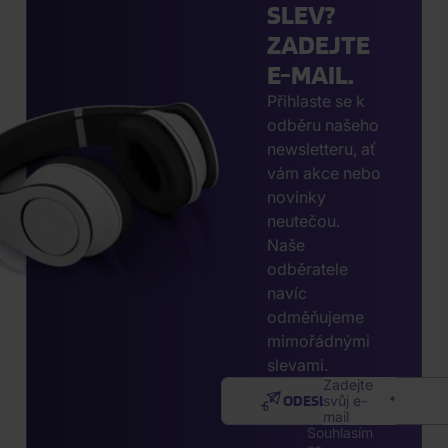
SLEV?
ZADEJTE
E-MAIL.
Přihlaste se k
odběru našeho
newsletteru, ať
vám akce nebo
novinky
neutečou.
Naše
odběratele
navíc
odměňujeme
mimořádnými
slevami.
Zadejte
ODESLAT
svůj e-
mail
Souhlasím