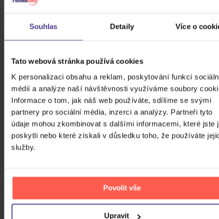
Vinyl Edition)
Vinyl
609 Kč
Skladem
Souhlas
Detaily
Více o cooki
DO KOŠÍKU
Tato webová stránka používá cookies
K personalizaci obsahu a reklam, poskytování funkcí sociáln
médií a analýze naší návštěvnosti využíváme soubory cooki
FILTRY
Informace o tom, jak náš web používáte, sdílíme se svými
partnery pro sociální média, inzerci a analýzy. Partneři tyto
údaje mohou zkombinovat s dalšími informacemi, které jste 
poskytli nebo které získali v důsledku toho, že používáte jeji
služby.
Cena
24 Kč
99980 Kč
Cena od
Cena do
Povolit vše
Upravit
Žánr