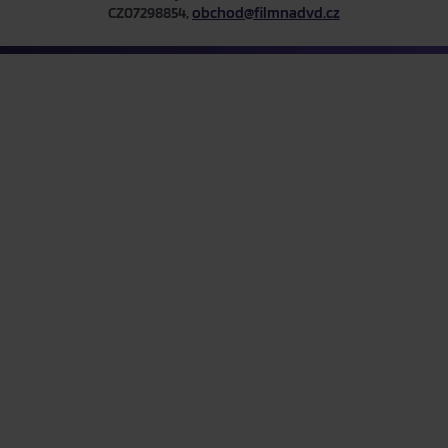
CZ07298854,
obchod@filmnadvd.cz