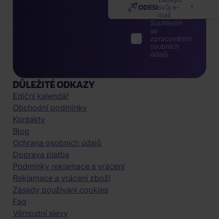
ODESLAT
svůj e-
mail
Souhlasím
se
zpracováním
osobních
údajů
DŮLEŽITÉ ODKAZY
Ediční kalendář
Obchodní podmínky
Kontakty
Blog
Ochrana osobních údajů
Doprava platba
Podmínky reklamace a vrácení
Reklamace a vrácení zboží
Zásady používání cookies
Faq
Věrnostní slevy